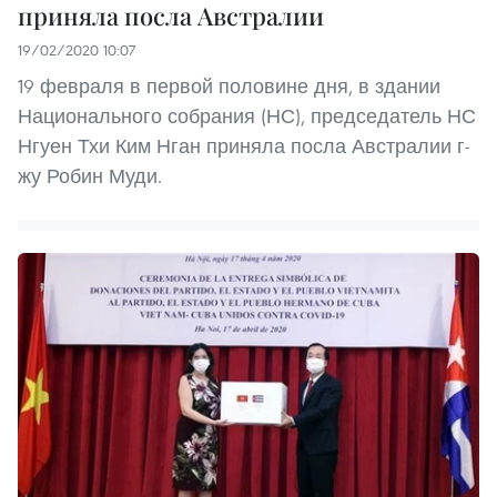
приняла посла Австралии
19/02/2020 10:07
19 февраля в первой половине дня, в здании
Национального собрания (НС), председатель НС
Нгуен Тхи Ким Нган приняла посла Австралии г-
жу Робин Муди.