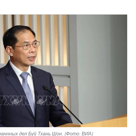
ннных дел Буй Тхань Шон. (Фото: ВИА)