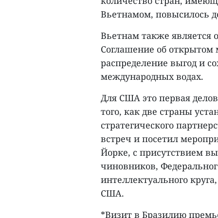
количество стран, имеющ
Вьетнамом, повысилось до
Вьетнам также является 
Соглашение об открытом 
распределение выгод и со
международных водах.
Для США это первая делов
того, как две страны ус
стратегического партнер
встреч и посетил меропр
Йорке, с присутствием в
чиновников, Федерального
интеллектуального круга
США.
*Визит в Бразилию премь