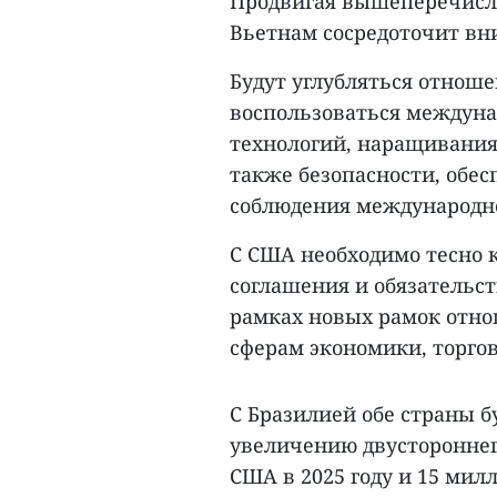
Продвигая вышеперечисл
Вьетнам сосредоточит вн
Будут углубляться отноше
воспользоваться междуна
технологий, наращивания
также безопасности, обес
соблюдения международно
С США необходимо тесно 
соглашения и обязательст
рамках новых рамок отно
сферам экономики, торго
С Бразилией обе страны б
увеличению двустороннег
США в 2025 году и 15 мил