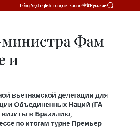
Tiếng Việt
English
Français
Español
Русский
中文
-министра Фам
е и
ной вьетнамской делегации для
ции Объединенных Наций (ГА ​​
 визиты в Бразилию,
ссе по итогам турне Премьер-