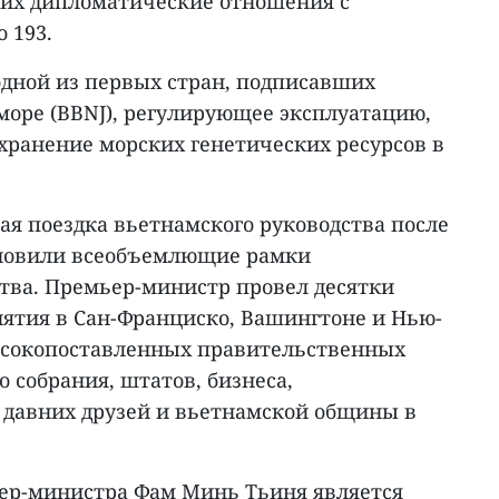
их дипломатические отношения с
 193.
одной из первых стран, подписавших
море (BBNJ), регулирующее эксплуатацию,
хранение морских генетических ресурсов в
ая поездка вьетнамского руководства после
тановили всеобъемлющие рамки
ства. Премьер-министр провел десятки
иятия в Сан-Франциско, Вашингтоне и Нью-
ысокопоставленных правительственных
 собрания, штатов, бизнеса,
, давних друзей и вьетнамской общины в
ер-министра Фам Минь Тьиня является