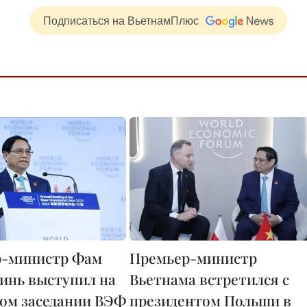
Подписаться на ВьетнамПлюс
р-министр Фам
Премьер-министр
инь выступил на
Вьетнама встретился с
ом заседании ВЭФ
президентом Польши в