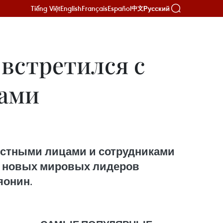
Tiếng Việt
English
Français
Español
Русский
中文
встретился с
ками
остными лицами и сотрудниками
ия новых мировых лидеров
яонин.