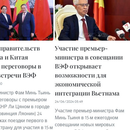
правительств
Участие премьер-
а и Китая
министра в совещании
 переговоры в
ВЭФ открывает
встречи ВЭФ
возможности для
экономической
50
интеграции Вьетнама
инистр Фам Минь Тьинь
еговоры с премьером
24/06/2024 05:49
КНР Ли Цяном в городе
Участие премьер-министра Фам
овинция Ляонин) 24
Минь Тьиня в 15-м ежегодном
ках поездки первого в
совещании новых мировых
трану для участия в 15-м