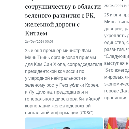
сотрудничеству в области
25/06/2024 14:
зеленого развития с РК,
25 июня пр
Минь Тьинь
железной дороги с
доверие, р
Китаем
укреплять 
26/06/2024 00:01
единства, 
развития, 
25 июня премьер-министр Фам
"Следующие
Минь Тьинь организовал приемы
выступая н
для Ким Сан Хюпа, сопредседателя
15-го ежег
президентской комиссии по
мировых л
углеродной нейтральности и
экономичес
зеленому росту Республики Корея,
городе Дал
и Лу Циляна, председателя и
провинция 
генерального директора Китайской
корпорации железнодорожной
сигнальной информации (CRSC).