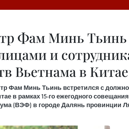
р Фам Минь Тьинь 
лицами и сотрудни
тв Вьетнама в Китае
стр Фам Минь Тьинь встретился с должн
тае в рамках 15-го ежегодного совещан
ума (ВЭФ) в городе Далянь провинции Л