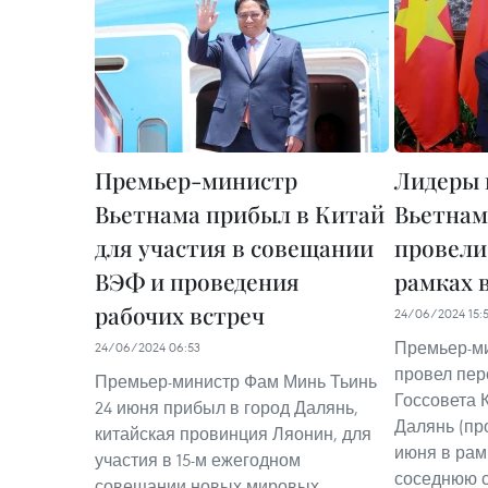
Премьер-министр
Лидеры 
Вьетнама прибыл в Китай
Вьетнам
для участия в совещании
провели
ВЭФ и проведения
рамках 
рабочих встреч
24/06/2024 15:
Премьер-м
24/06/2024 06:53
провел пер
Премьер-министр Фам Минь Тьинь
Госсовета 
24 июня прибыл в город Далянь,
Далянь (пр
китайская провинция Ляонин, для
июня в рам
участия в 15-м ежегодном
соседнюю с
совещании новых мировых