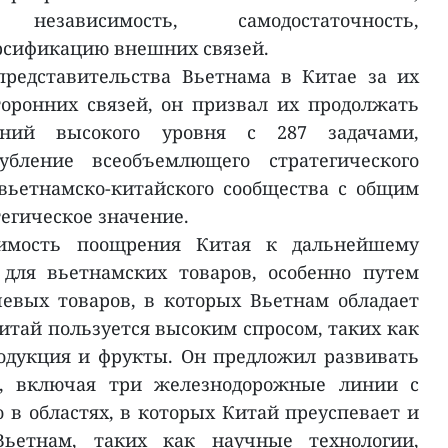
езависимость, самодостаточность,
рсификацию внешних связей.
представительства Вьетнама в Китае за их
оронних связей, он призвал их продолжать
ений высокого уровня с 287 задачами,
бление всеобъемлющего стратегического
вьетнамско-китайского сообщества с общим
егическое значение.
димость поощрения Китая к дальнейшему
для вьетнамских товаров, особенно путем
евых товаров, в которых Вьетнам обладает
итай пользуется высоким спросом, таких как
одукция и фрукты. Он предложил развивать
е, включая три железнодорожные линии с
 в областях, в которых Китай преуспевает и
ьетнам, таких как научные технологии,