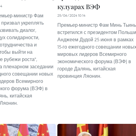
кулуарах ВЭФ
44
емьер-министр Фам
25/06/2024 10:14
 призвал укреплять
Премьер-министр Фам Минь Тьинь
азвивать диалог,
встретился с президентом Польш
дух солидарности,
Анджеем Дудой 25 июня в рамках
сотрудничества и
15-го ежегодного совещании новы
чтобы выйти на
мировых лидеров Всемирного
 рубежи роста",
экономического форума (ВЭФ) в
а пленарном заседании
городе Далянь, китайская
одного совещании новых
провинция Ляонин.
идеров Всемирного
кого форума (ВЭФ) в
янь, китайская
Ляонин.