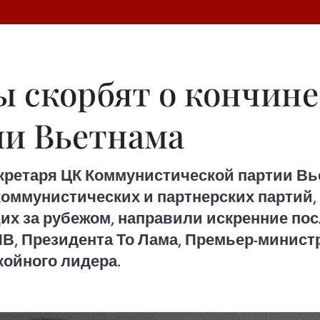
 скорбят о кончине
ии Вьетнама
екретаря ЦК Коммунистической партии Вье
коммунистических и партнерских партий
х за рубежом, направили искренние пос
В, Президента То Лама, Премьер-минист
койного лидера.