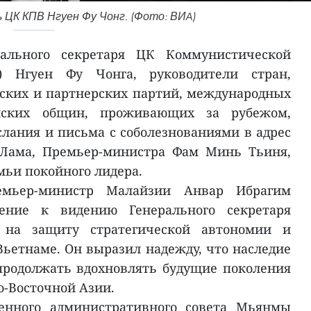
 ЦК КПВ Нгуен Фу Чонг. (Фото: ВИA)
ального секретаря ЦК Коммунистической
) Нгуен Фу Чонга, руководители стран,
ских и партнерских партий, международных
мских общин, проживающих за рубежом,
лания и письма с соболезнованиями в адрес
 Лама, Премьер-министра Фам Минь Тьиня,
мьи покойного лидера.
мьер-министр Малайзии Анвар Ибрагим
ение к видению Генерального секретаря
 на защиту стратегической автономии и
Вьетнаме. Он выразил надежду, что наследие
продолжать вдохновлять будущие поколения
о-Восточной Азии.
венного административного совета Мьянмы