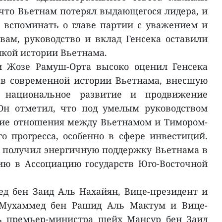
 что Вьетнам потерял выдающегося лидера, и
 вспоминать о главе партии с уважением и
вам, руководство и вклад Генсека оставили
икой истории Вьетнама.
и Жозе Рамуш-Орта высоко оценил Генсека
в современной истории Вьетнама, внесшую
 национальное развитие и продвижение
Он отметил, что под умелым руководством
ние отношения между Вьетнамом и Тимором-
о прогресса, особенно в сфере инвестиций.
 получил энергичную поддержку Вьетнама в
ию в Ассоциацию государств Юго-Восточной
д бен Заид Аль Нахайян, Вице-президент и
Мухаммед бен Рашид Аль Мактум и Вице-
ь премьер-министра шейх Мансур бен Заид