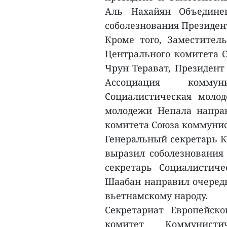
Аль Нахайян Объедине
соболезнования Президент
Кроме того, Заместител
Центрального комитета 
Чрун Терават, Президент
Ассоциация коммун
Социалистическая моло
молодежи Непала направ
комитета Союза коммуни
Генеральный секретарь К
выразил соболезнования
секретарь Социалистич
Шаабан направил очеред
вьетнамскому народу.
Секретариат Европейск
комитет Коммунист