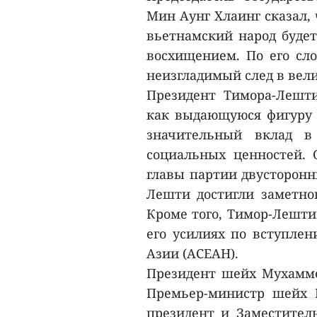
Мин Аунг Хлаинг сказал,
вьетнамский народ будет
восхищением. По его сло
неизгладимый след в вел
Президент Тимора-Лешт
как выдающуюся фигуру 
значительный вклад в
социальных ценностей. 
главы партии двусторон
Лешти достигли заметног
Кроме того, Тимор-Лешти
его усилиях по вступлен
Азии (АСЕАН).
Президент шейх Мухамме
Премьер-министр шейх 
президент и Заместител