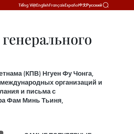
Tiếng Việt
English
Français
Español
Русский
中文
 генерального
тнама (КПВ) Нгуен Фу Чонга,
, международных организаций и
лания и письма с
ра Фам Минь Тьиня,