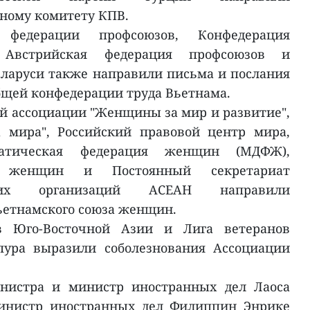
ному комитету КПВ.
 федерации профсоюзов, Конфедерация
 Австрийская федерация профсоюзов и
ларуси также направили письма и послания
бщей конфедерации труда Вьетнама.
 ассоциации "Женщины за мир и развитие",
а мира", Российский правовой центр мира,
ратическая федерация женщин (МДФЖ),
х женщин и Постоянный секретариат
ких организаций АСЕАН направили
Вьетнамского союза женщин.
в Юго-Восточной Азии и Лига ветеранов
пура выразили соболезнования Ассоциации
инистра и министр иностранных дел Лаоса
министр иностранных дел Филиппин Энрике