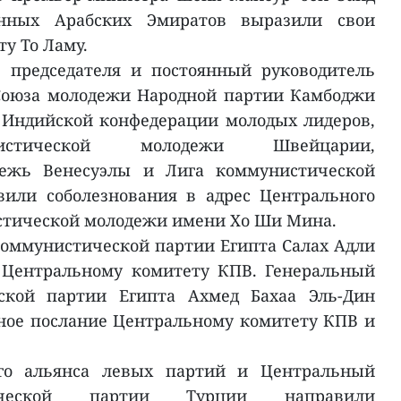
нных Арабских Эмиратов выразили свои
у То Ламу.
ь председателя и постоянный руководитель
Союза молодежи Народной партии Камбоджи
 Индийской конфедерации молодых лидеров,
истической молодежи Швейцарии,
дежь Венесуэлы и Лига коммунистической
или соболезнования в адрес Центрального
стической молодежи имени Хо Ши Мина.
оммунистической партии Египта Салах Адли
 Центральному комитету КПВ. Генеральный
еской партии Египта Ахмед Бахаа Эль-Дин
ное послание Центральному комитету КПВ и
ого альянса левых партий и Центральный
ической партии Турции направили