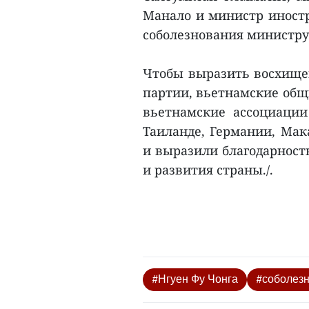
Манало и министр иност
соболезнования министру
Чтобы выразить восхищен
партии, вьетнамские об
вьетнамские ассоциации
Таиланде, Германии, Мак
и выразили благодарность
и развития страны./.
#Нгуен Фу Чонга
#соболез