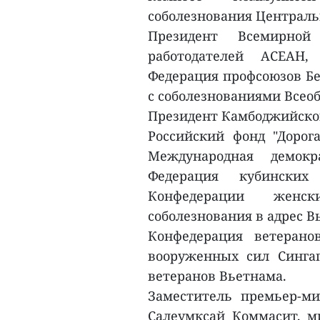
соболезнования Централь
Президент Всемирной
работодателей АСЕАН,
Федерация профсоюзов Бе
с соболезнованиями Всео
Президент Камбоджийской
Российский фонд "Дорог
Международная демок
Федерация кубински
Конфедерации женс
соболезнования в адрес 
Конфедерация ветерано
вооруженных сил Синга
ветеранов Вьетнама.
Заместитель премьер-м
Салеумксай Коммасит, 