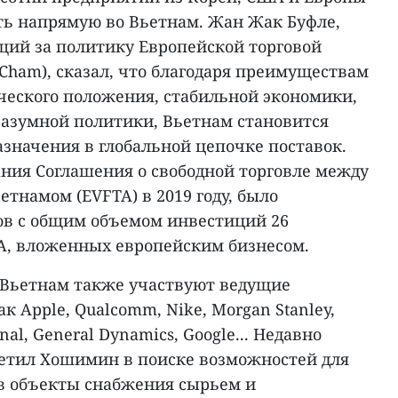
ть напрямую во Вьетнам. Жан Жак Буфле,
щий за политику Европейской торговой
Cham), сказал, что благодаря преимуществам
ического положения, стабильной экономики,
разумной политики, Вьетнам становится
значения в глобальной цепочке поставок.
ания Соглашения о свободной торговле между
тнамом (EVFTA) в 2019 году, было
тов с общим объемом инвестиций 26
А, вложенных европейским бизнесом.
о Вьетнам также участвуют ведущие
к Apple, Qualcomm, Nike, Morgan Stanley,
onal, General Dynamics, Google... Недавно
сетил Хошимин в поиске возможностей для
в объекты снабжения сырьем и