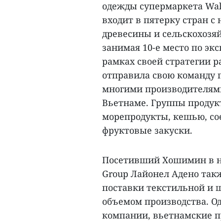
одежды супермаркета Walm
входит в пятерку стран 
древесины и сельскохозя
занимая 10-е место по экс
рамках своей стратегии р
отправила свою команду п
многими производителями
Вьетнаме. Группы продукт
морепродукты, кешью, со
фруктовые закуски.
Посетивший Хошимин в на
Group Лайонел Адено так
поставки текстильной и
объемом производства. Од
компании, вьетнамские п