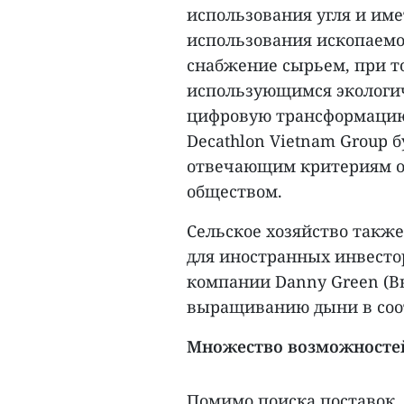
использования угля и име
использования ископаемой
снабжение сырьем, при т
использующимся экологи
цифровую трансформацию 
Decathlon Vietnam Group 
отвечающим критериям о
обществом.
Сельское хозяйство такж
для иностранных инвесторо
компании Danny Green (В
выращиванию дыни в соот
Множество возможносте
Помимо поиска поставок,