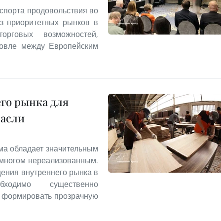
спорта продовольствия во
из приоритетных рынков в
рговых возможностей,
говле между Европейским
го рынка для
расли
ма обладает значительным
 многом нереализованным.
ения внутреннего рынка в
ходимо существенно
и формировать прозрачную