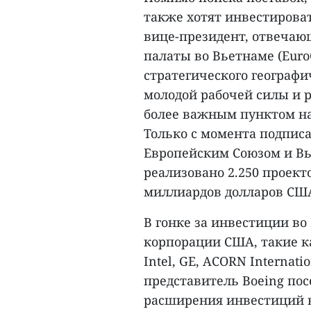
также хотят инвестирова
вице-президент, отвечаю
палаты во Вьетнаме (Euro
стратегического географ
молодой рабочей силы и 
более важным пунктом на
Только с момента подпис
Европейским Союзом и Вье
реализовано 2.250 проек
миллиардов долларов СШ
В гонке за инвестиции в
корпорации США, такие ка
Intel, GE, ACORN Internati
представитель Boeing по
расширения инвестиций 