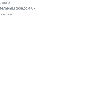
емого
ительным фондом CP
oration.