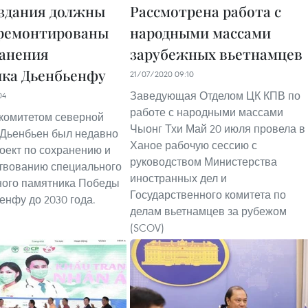
здания должны
Рассмотрена работа с
ремонтированы
народными массами
ранения
зарубежных вьетнамцев
ка Дьенбьенфу
21/07/2020 09:10
Заведующая Отделом ЦК КПВ по
04
работе с народными массами
комитетом северной
Чыонг Тхи Май 20 июля провела в
Дьенбьен был недавно
Ханое рабочую сессию с
оект по сохранению и
руководством Министерства
твованию специального
иностранных дел и
ного памятника Победы
Государственного комитета по
енфу до 2030 года.
делам вьетнамцев за рубежом
(SCOV)