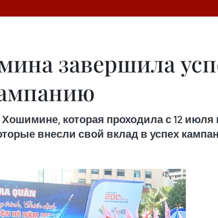
мина завершила ус
кампанию
Хошимине, которая проходила с 12 июля п
оторые внесли свой вклад в успех кампа