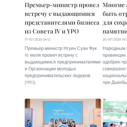
Премьер-министр провел
Многие 
встречу с выдающимися
быть от
представителями бизнеса
для сох
из Совета IV и YPO
памятни
17/07/2020 04:12
20/07/2020 10:
Премьер-министр Нгуен Суан Фук
Народным 
16 июля провел встречу с
провинции 
выдающимися предпринимателями
одобрен пр
и Организации молодых
совершенс
предпринимательских лидеров
националь
(YPO).
при Дьенбь