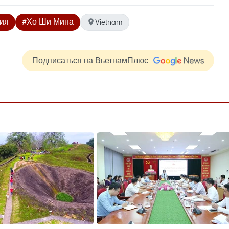
ния
#Хо Ши Мина
Vietnam
Подписаться на ВьетнамПлюс