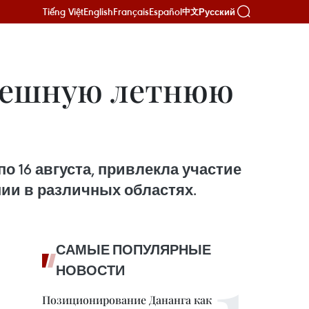
Tiếng Việt
English
Français
Español
Русский
中文
пешную летнюю
о 16 августа, привлекла участие
нии в различных областях.
САМЫЕ ПОПУЛЯРНЫЕ
НОВОСТИ
Позиционирование Дананга как