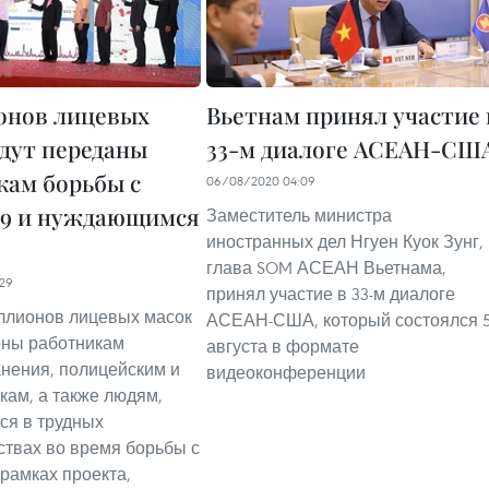
онов лицевых
Вьетнам принял участие 
удут переданы
33-м диалоге АСЕАН-СШ
кам борьбы с
06/08/2020 04:09
9 и нуждающимся
Заместитель министра
иностранных дел Нгуен Куок Зунг,
глава SOM АСЕАН Вьетнама,
29
принял участие в 33-м диалоге
ллионов лицевых масок
АСЕАН-США, который состоялся 
ены работникам
августа в формате
нения, полицейским и
видеоконференции
кам, а также людям,
ся в трудных
ствах во время борьбы с
 рамках проекта,