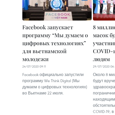
Facebook запускает
8 милли
программу “Мы думаем о
масок б
цифровых технологиях”
участни
для вьетнамской
COVID-1
молодежи
людям
24/07/2020 09:11
29/07/2020 06:
Facebook официально запустили
Около 8 ми
программу We Think Digital (Мы
будут вруч
думаем о цифровых технологиях)
здравоохра
во Вьетнаме 22 июля.
погранични
находящим
обстоятель
COVID-19, в