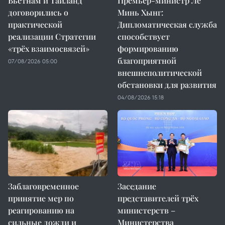
Вьетнам и Таиланд
Премьер-министр Ле
договорились о
Минь Хынг:
практической
Дипломатическая служба
реализации Стратегии
способствует
«трёх взаимосвязей»
формированию
благоприятной
07/08/2026 05:00
внешнеполитической
обстановки для развития
04/08/2026 15:18
Заблаговременное
Заседание
принятие мер по
представителей трёх
реагированию на
министерств –
сильные дожди и
Министерства