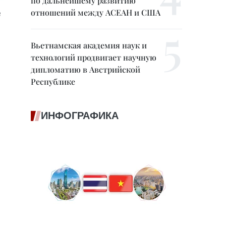
по дальнейшему развитию
отношений между АСЕАН и США
в
Вьетнамская академия наук и
технологий продвигает научную
дипломатию в Австрийской
Республике
ИНФОГРАФИКА