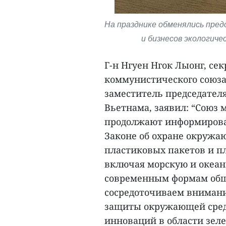
На празднике обменялись пре
и бизнесов экологиче
Г-н Нгуен Нгок Лыонг, се
коммунистического союз
заместитель председател
Вьетнама, заявил: “Союз
продолжают информирова
Законе об охране окружа
пластиковых пакетов и п
включая морскую и океан
современным формам общ
сосредоточиваем внимани
защиты окружающей среды
инноваций в области зеле