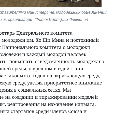
дставителями министерств, молодежных объединений
ских организаций. (Фото: Виет Дык/Vietnam+)
кретарь Центрального комитета
а молодежи им. Хо Ши Мина и постоянный
я Национального комитета о молодежи
 молодежи и каждый молодой человек
ть, повышать осведомленность молодежи о
ющей среды, о вредном воздействии
ластиковых отходов на окружающую среду,
скую среду, уделяя приоритетное внимание
ения в социальных сетях. Мы
е на создании и тиражировании моделей
, реагирования на изменение климата,
ных стартапов среди членов Союза и