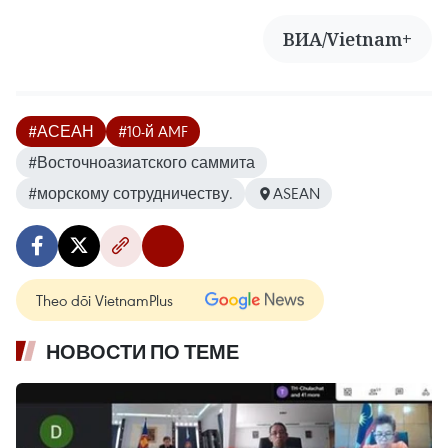
ВИА/Vietnam+
#АСЕАН
#10-й AMF
#Восточноазиатского саммита
#морскому сотрудничеству.
ASEAN
Theo dõi VietnamPlus
НОВОСТИ ПО ТЕМЕ