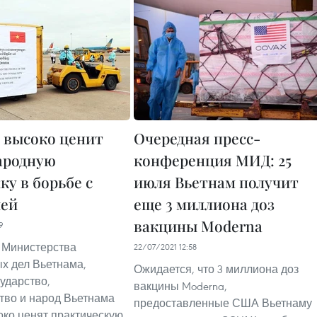
 высоко ценит
Очередная пресс-
ародную
конференция МИД: 25
у в ​​борьбе с
июля Вьетнам получит
ией
еще 3 миллиона доз
вакцины Moderna
9
 Министерства
22/07/2021 12:58
х дел Вьетнама,
Ожидается, что 3 миллиона доз
сударство,
вакцины Moderna,
тво и народ Вьетнама
предоставленные США Вьетнаму
око ценят практическую