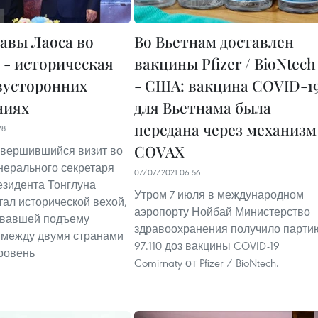
лавы Лаоса во
Во Вьетнам доставлен
 - историческая
вакцины Pfizer / BioNtech
двусторонних
- США: вакцина COVID-1
ниях
для Вьетнама была
передана через механизм
28
COVAX
авершившийся визит во
нерального секретаря
07/07/2021 06:56
зидента Тонглуна
Утром 7 июля в международном
тал исторической вехой,
аэропорту Нойбай Министерство
овавшей подъему
здравоохранения получило парти
 между двумя странами
97.110 доз вакцины COVID-19
ровень
Comirnaty от Pfizer / BioNtech.