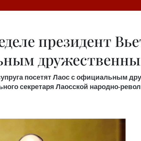
еделе президент Вь
льным дружественны
 супруга посетят Лаос с официальным др
ьного секретаря Лаосской народно-рево