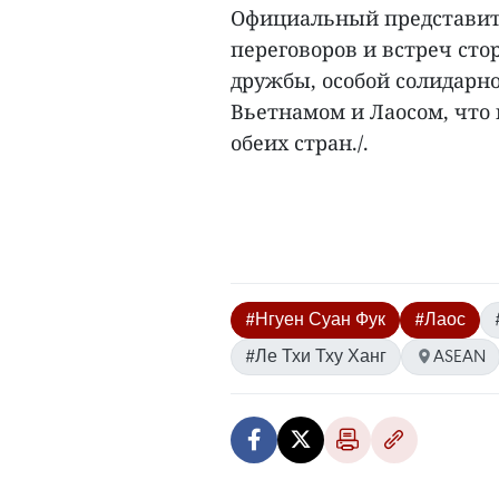
Официальный представите
переговоров и встреч сто
дружбы, особой солидарн
Вьетнамом и Лаосом, что
обеих стран./.
#Нгуен Суан Фук
#Лаос
#Ле Тхи Тху Ханг
ASEAN