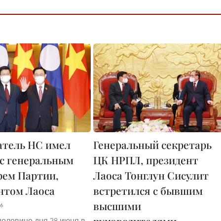
атель НС имел
Генеральный секретарь
 с генеральным
ЦК НРПЛ, президент
рем Партии,
Лаоса Тонглун Сисулит
нтом Лаоса
встретился с бывшим
высшими
06
половине дня 28 июня в