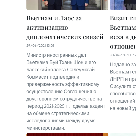
Вьетнам и Лаос за
Визит г
активизацию
Вьетнам
дипломатических связей
веха в 
отноше
29/06/2021 13:01
Министр иностранных дел
30/06/2021 07:
Вьетнама Буй Тхань Шон и его
Недавно з
лаосский коллега Салеумксай
Вьетнам ге
Коммасит подтвердили
ЛНРП и пре
приверженность эффективному
Сисулита с
осуществлению Соглашения о
способств
двустороннем сотрудничестве на
отношений
период 2021-2025 гг., сделав акцент
на новый у
на обмене стратегическими
исследованиями между двумя
министерствами.