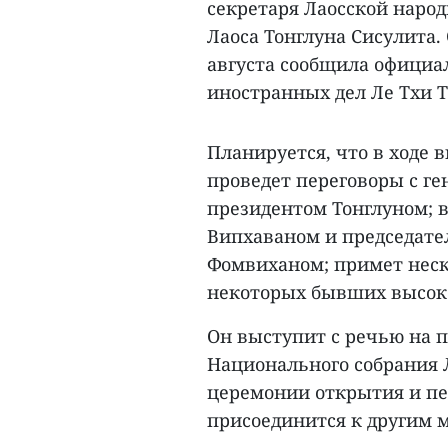
секретаря Лаосской наро
Лаоса Тонглуна Сисулита.
августа сообщила офици
иностранных дел Ле Тхи Т
Планируется, что в ходе 
проведет переговоры с г
президентом Тонглуном; 
Випхаваном и председате
Фомвиханом; примет неск
некоторых бывших высок
Он выступит с речью на п
Национального собрания Л
церемонии открытия и пер
присоединится к другим 