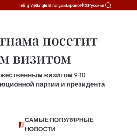
Tiếng Việt
English
Français
Español
Русский
中文
етнама посетит
м визитом
ужественным визитом 9-10
люционной партии и президента
САМЫЕ ПОПУЛЯРНЫЕ
НОВОСТИ