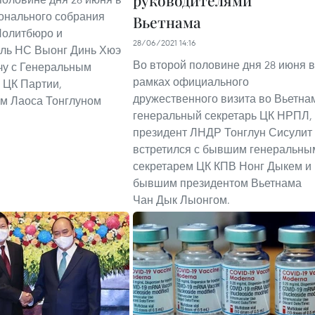
руководителями
онального собрания
Вьетнама
Политбюро и
28/06/2021 14:16
ль НС Выонг Динь Хюэ
Во второй половине дня 28 июня в
чу с Генеральным
рамках официального
 ЦК Партии,
дружественного визита во Вьетна
м Лаоса Тонглуном
генеральный секретарь ЦК НРПЛ,
президент ЛНДР Тонглун Сисулит
встретился с бывшим генеральны
секретарем ЦК КПВ Нонг Дыкем и
бывшим президентом Вьетнама
Чан Дык Лыонгом.