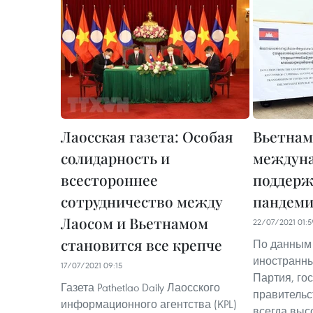
Лаосская газета: Особая
Вьетнам
солидарность и
междун
всестороннее
поддержк
сотрудничество между
пандем
Лаосом и Вьетнамом
22/07/2021 01:5
становится все крепче
По данным
иностранны
17/07/2021 09:15
Партия, го
Газета Pathetlao Daily Лаосского
правительс
информационного агентства (KPL)
всегда выс