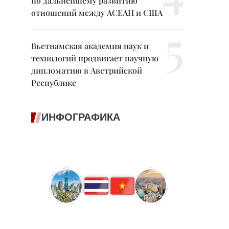
по дальнейшему развитию
отношений между АСЕАН и США
Вьетнамская академия наук и
технологий продвигает научную
дипломатию в Австрийской
Республике
ИНФОГРАФИКА