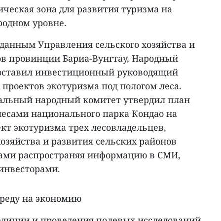
ческая зона для развития туризма на
одном уровне.
 данным Управления сельского хозяйства и
ов провинции Бариа-Вунгтау, Народный
оставил инвестиционный руководящий
 проектов экотуризма под пологом леса.
иальный народный комитет утвердил план
лесами национального парка Кондао на
ект экотуризма трех лесовладельцев,
озяйства и развития сельских районов
ами распространяя информацию в СМИ,
 инвесторами.
реду на экономию
педиции и проведения полевых исследований