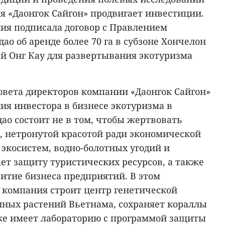
 «Даонгок Сайгон» продвигает инвестиции.
ния подписала договор с Правлением
ао об аренде более 70 га в субзоне Хончелон
Бай Онг Кау для развертывания экотуризма
овета директоров компании «Даонгок Сайгон»
ния инвестора в бизнесе экотуризма в
ао состоит не в том, чтобы жертвовать
, нетронутой красотой ради экономической
экосистем, водно-болотных угодий и
ет защиту туристических ресурсов, а также
итие бизнеса предприятий. В этом
 компания строит центр генетической
нных растений Вьетнама, сохраняет кораллы
кже имеет лабораторию с программой защиты