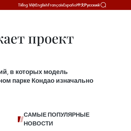
Tiếng Việt
English
Français
Español
Русский
中文
кает проект
ий, в которых модель
ном парке Кондао изначально
САМЫЕ ПОПУЛЯРНЫЕ
НОВОСТИ