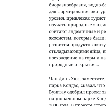
биоразнообразия, водно-
для формирования экотур
уровня, привлекая турист
изучать природные экоси
обитают эндемичные и ре
экосистем, которые были
развития продуктов экоту
откладывающими яйца, ны
восхождение на горы и н
природные открытия...
Чан Динь Хюэ, заместите
парка Кондао, сказал, чт
Вунгтау одобрил проект э
национальном парке Конд
2030 года. В проекте стро