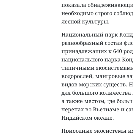
показала обнадеживающие
необходимо строго соблю
лесной культуры.
Национальный парк Конда
разнообразный состав фл
принадлежащих к 640 род
национального парка Кон
типичными экосистемами,
водорослей, мангровые за
видов морских существ. 
для большого количества
а также местом, где боль
черепах во Вьетнаме и с
Индийском океане.
Природные экосистемы им