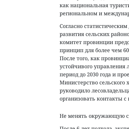
как национальная туристи
региональном и междунар
Согласно статистическим
развития сельских район
комитет провинции пред
принцип для более чем 60
После того, как провинц
устойчивого управления 
период до 2030 года и про
Министерство сельского х
руководило лесовладельц
организовать контакты с
Не менять окружающую с
После 6 лет подхода, экс