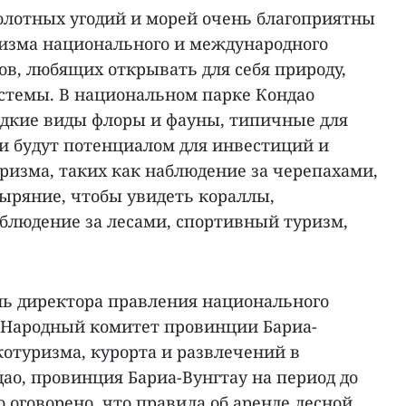
болотных угодий и морей очень благоприятны
изма национального и международного
ов, любящих открывать для себя природу,
стемы. В национальном парке Кондао
дкие виды флоры и фауны, типичные для
 и будут потенциалом для инвестиций и
ризма, таких как наблюдение за черепахами,
ряние, чтобы увидеть кораллы,
аблюдение за лесами, спортивный туризм,
ль директора правления национального
о Народный комитет провинции Бариа-
котуризма, курорта и развлечений в
ао, провинция Бариа-Вунгтау на период до
го оговорено, что правила об аренде лесной