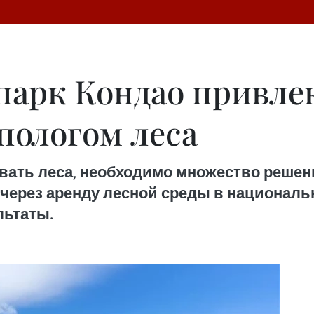
арк Кондао привле
пологом леса
вать леса, необходимо множество решен
через аренду лесной среды в националь
льтаты.