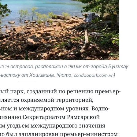
з 16 островов, расположен в 180 км от города Вунгтау
о-востоку от Хошимина. (Фото: condaopark.com.vn)
ый парк, созданный по решению премьер-
вляется охраняемой территорией,
ном и международном уровнях. Водно-
признано Секретариатом Рамсарской
м угодьем международного значения
ндао был запланирован премьер-министром