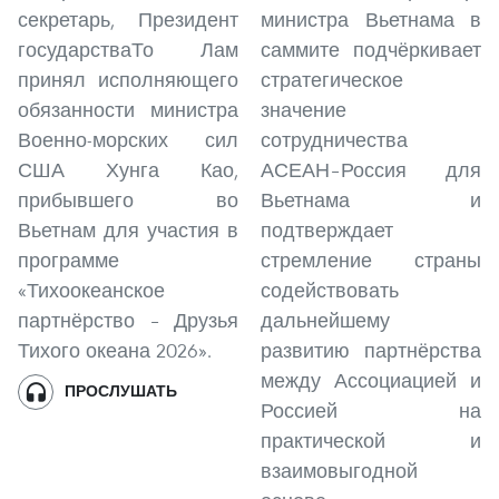
секретарь, Президент
министра Вьетнама в
государстваТо Лам
саммите подчёркивает
принял исполняющего
стратегическое
обязанности министра
значение
Военно-морских сил
сотрудничества
США Хунга Као,
АСЕАН–Россия для
прибывшего во
Вьетнама и
Вьетнам для участия в
подтверждает
программе
стремление страны
«Тихоокеанское
содействовать
партнёрство – Друзья
дальнейшему
Тихого океана 2026».
развитию партнёрства
между Ассоциацией и
ПРОСЛУШАТЬ
Россией на
практической и
взаимовыгодной