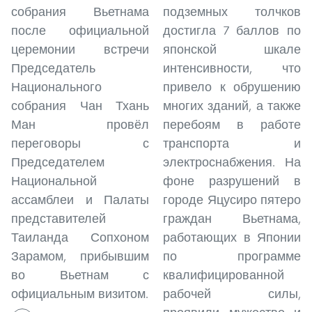
собрания Вьетнама
подземных толчков
после официальной
достигла 7 баллов по
церемонии встречи
японской шкале
Председатель
интенсивности, что
Национального
привело к обрушению
собрания Чан Тхань
многих зданий, а также
Ман провёл
перебоям в работе
переговоры с
транспорта и
Председателем
электроснабжения. На
Национальной
фоне разрушений в
ассамблеи и Палаты
городе Яцусиро пятеро
представителей
граждан Вьетнама,
Таиланда Сопхоном
работающих в Японии
Зарамом, прибывшим
по программе
во Вьетнам с
квалифицированной
официальным визитом.
рабочей силы,