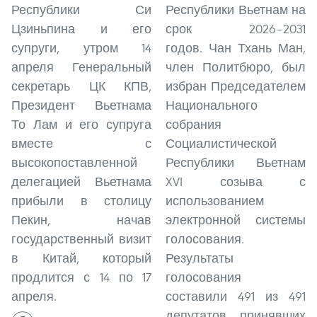
Республики Си
Республики Вьетнам на
Цзиньпина и его
срок 2026–2031
супруги, утром 14
годов. Чан Тхань Ман,
апреля Генеральный
член Политбюро, был
секретарь ЦК КПВ,
избран Председателем
Президент Вьетнама
Национального
То Лам и его супруга
собрания
вместе с
Социалистической
высокопоставленной
Республики Вьетнам
делегацией Вьетнама
XVI созыва с
прибыли в столицу
использованием
Пекин, начав
электронной системы
государственный визит
голосования.
в Китай, который
Результаты
продлится с 14 по 17
голосования
апреля.
составили 491 из 491
депутатов, принявших