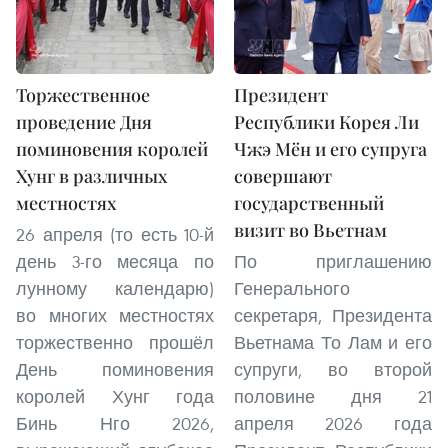
Торжественное
Президент
проведение Дня
Республики Корея Ли
поминовения королей
Чжэ Мён и его супруга
Хунг в различных
совершают
местностях
государственный
визит во Вьетнам
26 апреля (то есть 10-й
день 3-го месяца по
По приглашению
лунному календарю)
Генерального
во многих местностях
секретаря, Президента
торжественно прошёл
Вьетнама То Лам и его
День поминовения
супруги, во второй
королей Хунг года
половине дня 21
Бинь Нго 2026,
апреля 2026 года