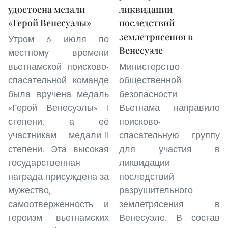
удостоена медали
ликвидации
«Герой Венесуэлы»
последствий
землетрясения в
Утром 6 июля по
Венесуэле
местному времени
вьетнамской поисково-
Министерство
спасательной команде
общественной
была вручена медаль
безопасности
«Герой Венесуэлы» I
Вьетнама направило
степени, а её
поисково-
участникам — медали II
спасательную группу
степени. Эта высокая
для участия в
государственная
ликвидации
награда присуждена за
последствий
мужество,
разрушительного
самоотверженность и
землетрясения в
героизм вьетнамских
Венесуэле. В состав