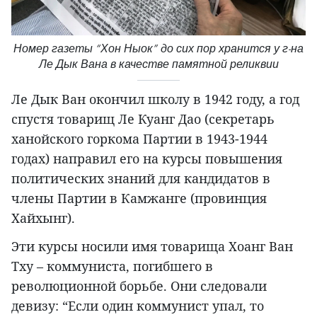
Номер газеты “Хон Ныок” до сих пор хранится у г-на
Ле Дык Вана в качестве памятной реликвии
Ле Дык Ван окончил школу в 1942 году, а год
спустя товарищ Ле Куанг Дао (секретарь
ханойского горкома Партии в 1943-1944
годах) направил его на курсы повышения
политических знаний для кандидатов в
члены Партии в Камжанге (провинция
Хайхынг).
Эти курсы носили имя товарища Хоанг Ван
Тху – коммуниста, погибшего в
революционной борьбе. Они следовали
девизу: “Если один коммунист упал, то