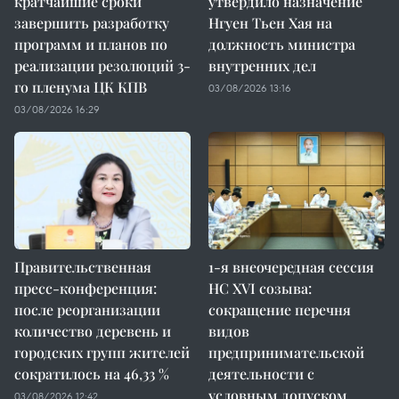
кратчайшие сроки
утвердило назначение
завершить разработку
Нгуен Тьен Хая на
программ и планов по
должность министра
реализации резолюций 3-
внутренних дел
го пленума ЦК КПВ
03/08/2026 13:16
03/08/2026 16:29
Правительственная
1-я внеочередная сессия
пресс-конференция:
НС XVI созыва:
после реорганизации
сокращение перечня
количество деревень и
видов
городских групп жителей
предпринимательской
сократилось на 46,33 %
деятельности с
условным допуском
03/08/2026 12:42