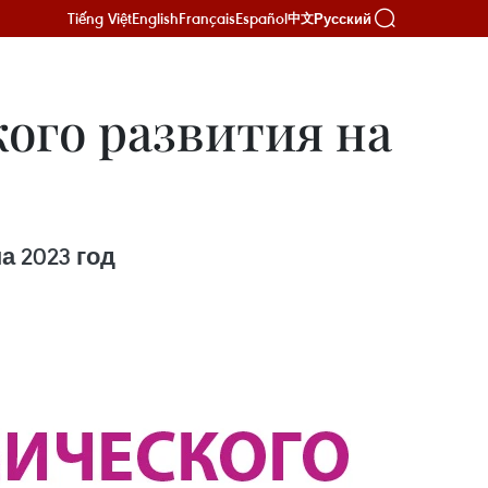
Tiếng Việt
English
Français
Español
Русский
中文
ого развития на
 2023 год