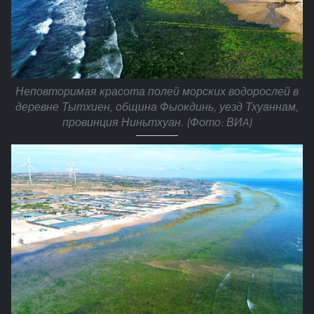
Неповторимая красота полей морских водорослей в
деревне Тытхиен, община Фыокдинь, уезд Тхуаннам,
провинция Ниньтхуан. (Фото: ВИA)