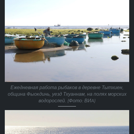
Ежедневная работа рыбаков в деревне Тытхиен,
община Фыокдинь, уезд Тхуаннам, на полях морских
водорослей. (Фото: ВИA)