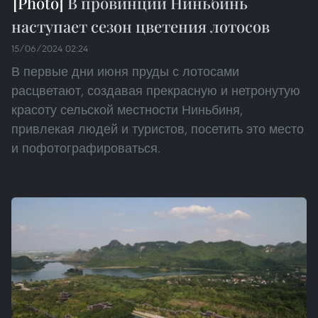
В провинции Ниньбинь
наступает cезон цветения лотосов
15/06/2024 02:24
В первые дни июня пруды с лотосами
расцветают, создавая прекрасную и нетронутую
красоту сельской местности Ниньбиня,
привлекая людей и туристов, посетить это место
и пофотографироваться.