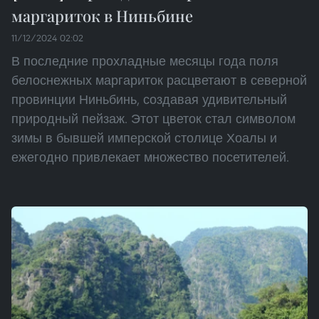
маргариток в Ниньбине
11/12/2024 02:02
В последние прохладные месяцы года поля
белоснежных маргариток расцветают в северной
провинции Ниньбинь, создавая удивительный
природный пейзаж. Этот цветок стал символом
зимы в бывшей имперской столице Хоалы и
ежегодно привлекает множество посетителей.