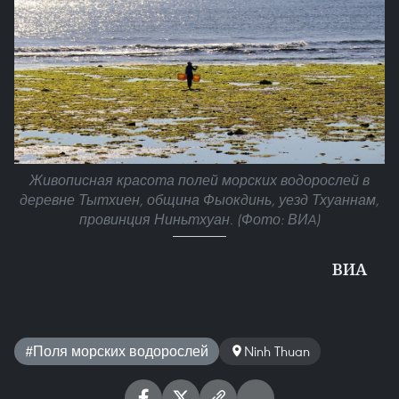
Живописная красота полей морских водорослей в
деревне Тытхиен, община Фыокдинь, уезд Тхуаннам,
провинция Ниньтхуан. (Фото: ВИA)
ВИА
#Поля морских водорослей
Ninh Thuan