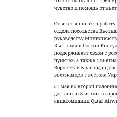
Чыонг Тхань Лонг, 1964 г.
чувство и помощь от вье
Ответственный за работу
отдела посольства Вьетна
руководству Министерств
Вьетнама в России Консу
поддерживает связи с ро
пунктах, а также с вьетн
Воронеж и Краснодар для
вьетнамцев с востока Ук
31 мая во второй половин
доставили 8 из них в аэр
авиакомпании Qatar Airwa