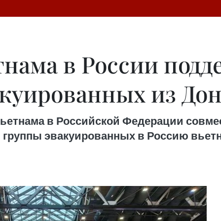
тнама в России под
акуированных из До
о Вьетнама в Российской Федерации совм
 группы эвакуированных в Россию вьетн