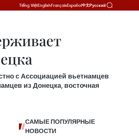
Tiếng Việt
English
Français
Español
Русский
中文
держивает
нецка
естно с Ассоциацией вьетнамцев
амцев из Донецка, восточная
САМЫЕ ПОПУЛЯРНЫЕ
НОВОСТИ