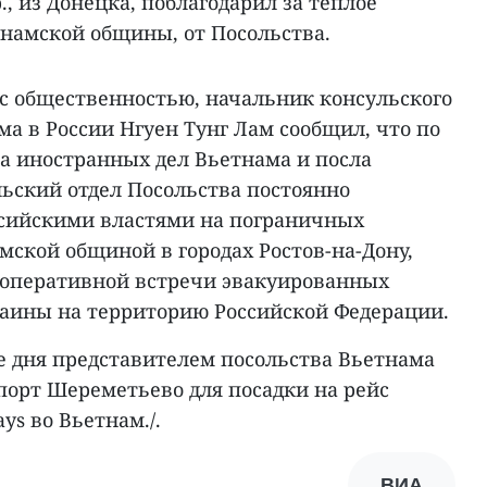
р., из Донецка, поблагодарил за теплое
тнамской общины, от Посольства.
 с общественностью, начальник консульского
ма в России Нгуен Тунг Лам сообщил, что по
а иностранных дел Вьетнама и посла
льский отдел Посольства постоянно
ссийскими властями на пограничных
амской общиной в городах Ростов-на-Дону,
 оперативной встречи эвакуированных
раины на территорию Российской Федерации.
е дня представителем посольства Вьетнама
опорт Шереметьево для посадки на рейс
ys во Вьетнам./.
ВИА