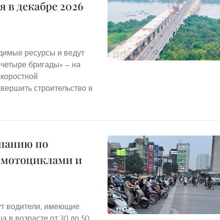
 в декабре 2026
димые ресурсы и ведут
 четыре бригады» — на
скоростной
авершить строительство в
мпанию по
 мотоциклами и
т водители, имеющие
а в возрасте от 30 до 50