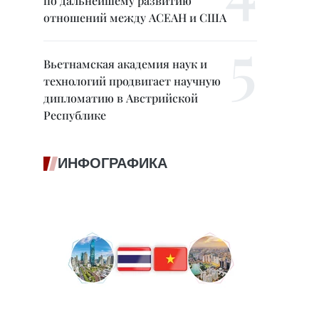
по дальнейшему развитию
отношений между АСЕАН и США
Вьетнамская академия наук и
технологий продвигает научную
дипломатию в Австрийской
Республике
ИНФОГРАФИКА