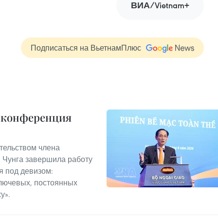
ВИА/Vietnam+
Подписаться на ВьетнамПлюс
я конференция
ательством члена
 Чунга завершила работу
 под девизом:
лючевых, постоянных
у».