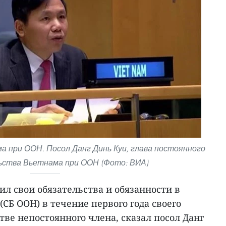
 при ООН. Посол Данг Динь Куи, глава постоянного
ства Вьетнама при ООН (Фото: ВИА)
л свои обязательства и обязанности в
(СБ ООН) в течение первого года своего
тве непостоянного члена, сказал посол Данг