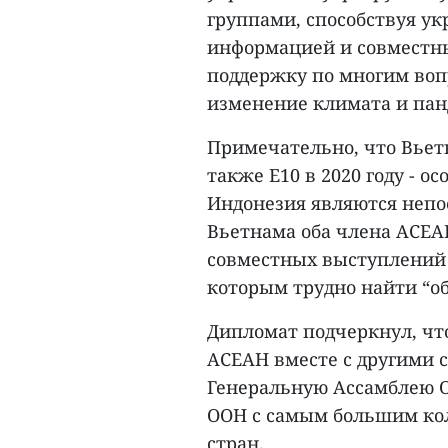
группами, способствуя ук
информацией и совместн
поддержку по многим воп
изменение климата и пан
Примечательно, что Вьетн
также Е10 в 2020 году - о
Индонезия являются неп
Вьетнама оба члена АСЕАН
совместных выступлений 
которым трудно найти “о
Дипломат подчеркнул, чт
АСЕАН вместе с другими 
Генеральную Ассамблею 
ООН с самым большим коли
стран.