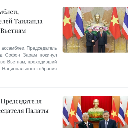
мблеи,
елей Таиланда
 Вьетнам
 ассамблеи, Председатель
нд Софон Зарам покинул
 во Вьетнам, проходивший
я Национального собрания
 Председателя
седателя Палаты