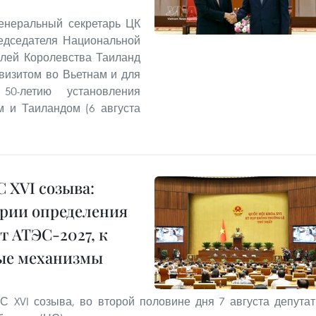
Генеральный секретарь ЦК
едседателя Национальной
елей Королевства Таиланд
изитом во Вьетнам и для
50-летию установления
 и Таиландом (6 августа
С XVI созыва:
ерии определения
 АТЭС-2027, к
бые механизмы
С XVI созыва, во второй половине дня 7 августа депута