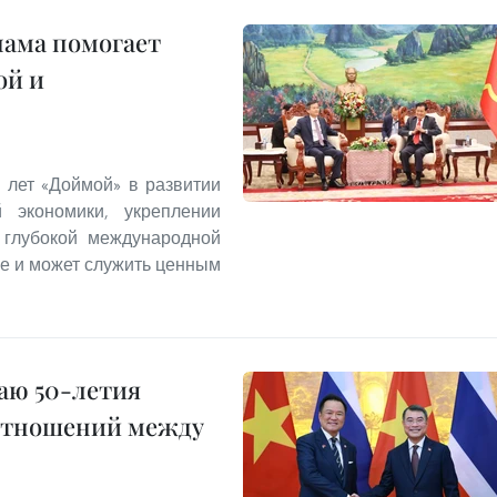
нама помогает
ой и
 лет «Доймой» в развитии
й экономики, укреплении
 глубокой международной
ие и может служить ценным
аю 50-летия
отношений между