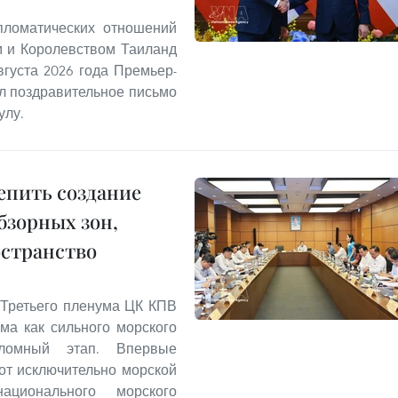
пломатических отношений
м и Королевством Таиланд
августа 2026 года Премьер-
л поздравительное письмо
улу.
епить создание
бзорных зон,
остранство
Третьего пленума ЦК КПВ
ама как сильного морского
еломный этап. Впервые
от исключительно морской
ционального морского