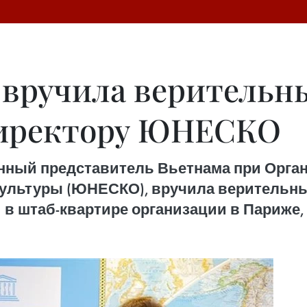
 вручила верительн
директору ЮНЕСКО
оянный представитель Вьетнама при Орг
 культуры (ЮНЕСКО), вручила верительн
 штаб-квартире организации в Париже, 