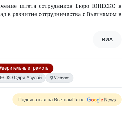
личение штата сотрудников Бюро ЮНЕСКО в
ад в развитие сотрудничества с Вьетнамом в
ВИА
#верительные грамоты
НЕСКО Одри Азулай
Vietnam
Подписаться на ВьетнамПлюс