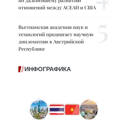
по дальнейшему развитию
отношений между АСЕАН и США
Вьетнамская академия наук и
технологий продвигает научную
дипломатию в Австрийской
Республике
ИНФОГРАФИКА