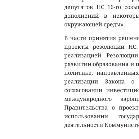
депутатов НС 16-го соз
дополнений в некотор
окружающей среды».
В части принятия решен
проекты резолюции НС:
реализацией Резолюц
развитии образования и п
политике, направленных
реализации Закона о 
согласовании инвестици
международного аэро
Правительства о проек
использовании госуд
деятельности Коммунисти