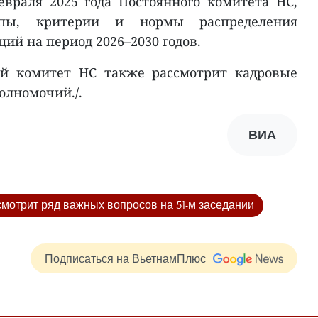
евраля 2025 года Постоянного комитета НС,
ипы, критерии и нормы распределения
ий на период 2026–2030 годов.
ый комитет НС также рассмотрит кадровые
олномочий./.
ВИА
мотрит ряд важных вопросов на 51-м заседании
Подписаться на ВьетнамПлюс