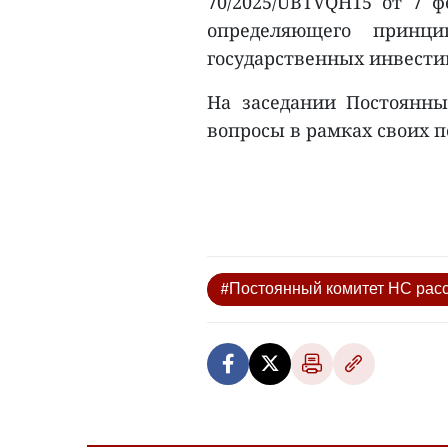
70/2025/UBTVQH15 от 7 ф
определяющего принц
государственных инвестиц
На заседании Постоянн
вопросы в рамках своих п
#Постоянный комитет НС расс