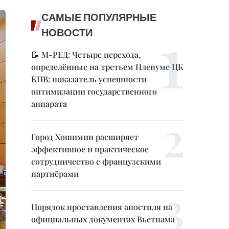
САМЫЕ ПОПУЛЯРНЫЕ
НОВОСТИ
📝 М-РЕД: Четыре перехода,
определённые на третьем Пленуме ЦК
КПВ: показатель успешности
оптимизации государственного
аппарата
Город Хошимин расширяет
эффективное и практическое
сотрудничество с французскими
партнёрами
Порядок проставления апостиля на
официальных документах Вьетнама