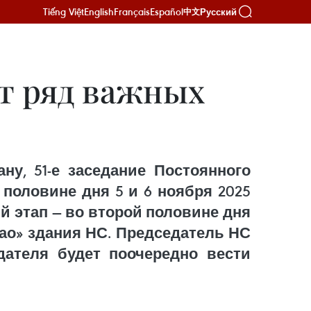
Tiếng Việt
English
Français
Español
Русский
中文
т ряд важных
ну, 51-е заседание Постоянного
 половине дня 5 и 6 ноября 2025
тий этап — во второй половине дня
нчао» здания НС. Председатель НС
дателя будет поочередно вести