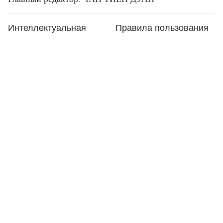
Интеллектуальная
Правила пользования
собственность
RSS
Поддержка
Языки
ВИА
Служба новостей
Реклама
Контакты
Свидельство о регистрации СМИ № 1374/GP-BTTTT
выдано 11 сентября, 2008 г. Министерством
Информации и Коммуникаций Вьетнама.
Номер телефона: (024) 39411349 - (024) 39411348, Fax:
(024) 39411348
Email:
vietnamplus@vnanet.vn
© Авторское право принадлежит ВьетнамПлюс, ВИА.