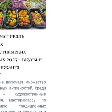
естиваль
х
етнамских
х 2025 - вкусы и
Анжанга
7
ие включает множество
ных активностей, среди
 — художественные
ия, мастер-классы по
лению традиционных