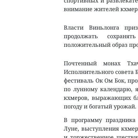
спортивных и развлекат
внимание жителей кхмерс
Власти Виньлонга при
продолжать сохранят
положительный образ про
Почтенный монах Тхач
Исполнительного совета Б
фестиваль Ок Ом Бок, пр
по лунному календарю, я
кхмеров, выражающих бл
погоду и богатый урожай.
В программу праздника
Луне, выступления кхмер
и торжественное шестви