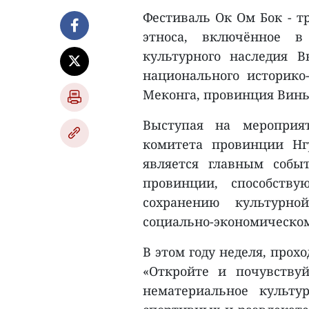
Фестиваль Ок Ом Бок - т
этноса, включённое в
культурного наследия 
национального историко
Меконга, провинция Винь
Выступая на мероприят
комитета провинции Нг
является главным собы
провинции, способств
сохранению культурно
социально-экономическо
В этом году неделя, прох
«Откройте и почувству
нематериальное культу