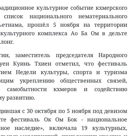
радиционное культурное событие кхмерского
 список национального нематериального
Вьетнама, прошёл 5 ноября на территории
-культурного комплекса Ао Ба Ом в дельте
лонг.
ии, заместитель председателя Народного
уен Куинь Тхиен отметил, что фестиваль
тием Недели культуры, спорта и туризма
ующим укреплению общественных связей,
й самобытности кхмеров и содействию
му развитию.
одившая с 30 октября по 5 ноября под девизом
йте фестиваль Ок Ом Бок - национальное
рное наследие», включала 19 культурных,