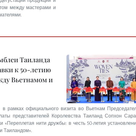
дегустации продукции и
том между мастерами и
мателями.
мблеи Таиланда
авки к 50-летию
ду Вьетнамом и
н в рамках официального визита во Вьетнам Председате
латы представителей Королевства Таиланд Сопхон Сар
и «Переплетая нити дружбы: в честь 50-летия установлен
и Таиландом».