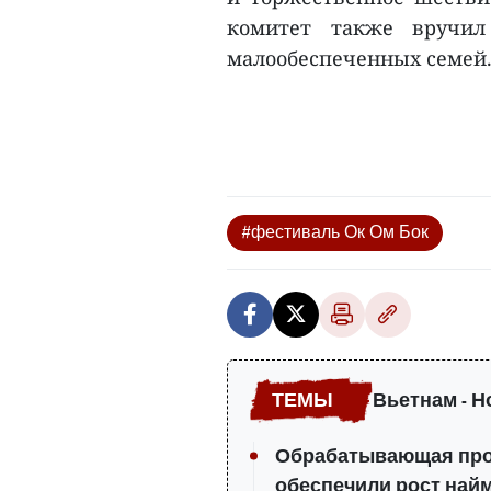
комитет также вручил
малообеспеченных семей.
#фестиваль Ок Ом Бок
Вьетнам - Н
Обрабатывающая про
обеспечили рост най