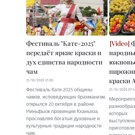
Фестиваль "Кате-2025"
Ф
передаёт яркие краски и
народны
дух единства народности
южновь
чам
пирожны
краски 
21/10/2025 21:00
Фестиваль Кате-2025 общины
21/10/2025 07:4
чамов, исповедующих брахманизм,
Мероприят
открылся 20 октября в районе
разнообраз
Ниньфыок провинции Кханьхоа,
которых
прославляя богатые духовные и
выступлен
культурные традиции народности
приготов
чам.