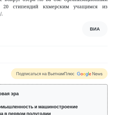
 20 стипендий кхмерским учащимся из
/.
ВИА
Подписаться на ВьетнамПлюс
овая эра
мышленность и машиностроение
ма в первом полугодии