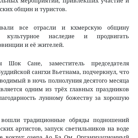
ельных мероприятий, привлекших участие и
ких общин и туристов.
звали все отрасли и кхмерскую общину
ь культурное наследие и продвигать
винции и её жителей.
 Шок Сане, заместитель председателя
уддийской сангхи Вьетнама, подчеркнул, что
оводимый в ночь полнолуния десятого месяца
вляется одним из трёх главных праздников
агодарность лунному божеству за хорошую
 вошли традиционные обряды подношений
ских артистов, запуск светильников на воде
е вокруг озера Ао Ба Ом. Организационный