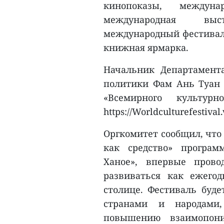
кинопоказы, междун
международная выст
международный фестиваль
книжная ярмарка.
Начальник Департамент
политики Фам Ань Туан 
«Всемирного культур
https://Worldculturefestival
Оргкомитет сообщил, что 
как средство» програм
Ханое», впервые прово
развиваться как ежего
столице. Фестиваль буде
странами и народами,
повышению взаимопон