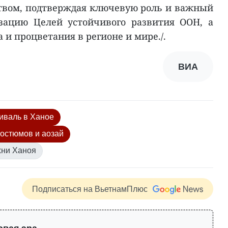
вом, подтверждая ключевую роль и важный
зацию Целей устойчивого развития ООН, а
 и процветания в регионе и мире./.
ВИА
иваль в Ханое
остюмов и аозай
хни Ханоя
Подписаться на ВьетнамПлюс