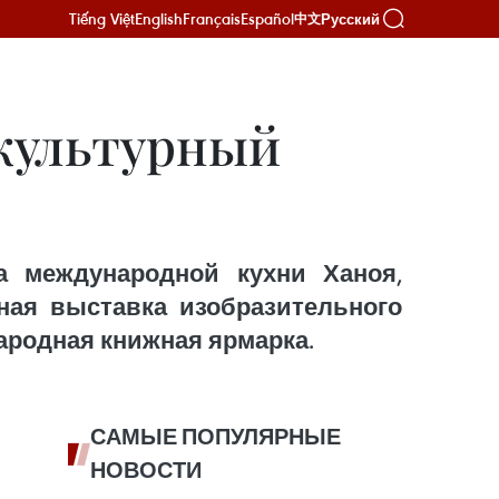
Tiếng Việt
English
Français
Español
Русский
中文
культурный
а международной кухни Ханоя,
ная выставка изобразительного
ародная книжная ярмарка.
САМЫЕ ПОПУЛЯРНЫЕ
НОВОСТИ