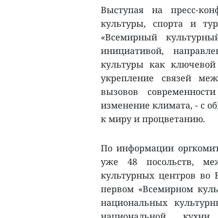
Выступая на пресс-кон
культуры, спорта и ту
«Всемирный культурны
инициативой, направл
культуры как ключевой
укрепление связей ме
вызовов современност
изменение климата, - с 
к миру и процветанию.
По информации оргкомите
уже 48 посольств, ме
культурных центров во В
первом «Всемирном культ
национальных культурн
национальной кухни