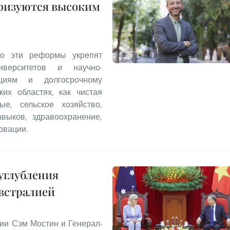
еризуются высоким
что эти реформы укрепят
иверситетов и научно-
ициям и долгосрочному
ких областях, как чистая
ые, сельское хозяйство,
выков, здравоохранение,
овации.
углубления
встралией
ии Сэм Мостин и Генерал-