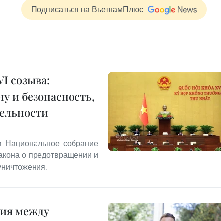
Подписаться на ВьетнамПлюс
I созыва:
у и безопасность,
тельности
та Национальное собрание
акона о предотвращении и
уничтожения.
ния между