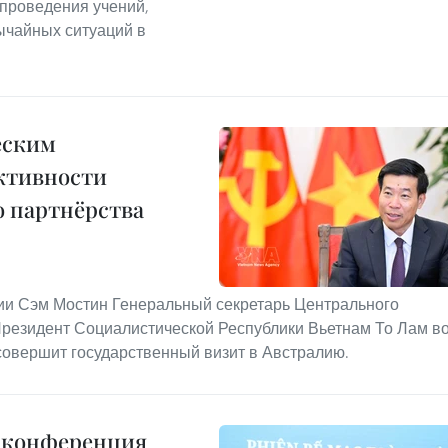
 проведения учений,
ычайных ситуаций в
еским
ктивности
 партнёрства
ии Сэм Мостин Генеральный секретарь Центрального
Президент Социалистической Республики Вьетнам То Лам в
совершит государственный визит в Австралию.
я конференция