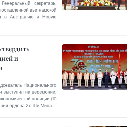
Генеральный секретарь,
опоставленной вьетнамской
ты в Австралию и Новую
Утвердить
цией и
и
едседатель Национального
и выступил на церемонии,
экономической полиции (10
учения ордена Хо Ши Мина.