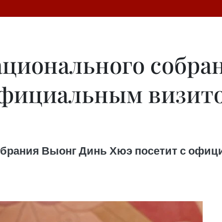
ационального собра
официальным визито
брания Выонг Динь Хюэ посетит с офиц