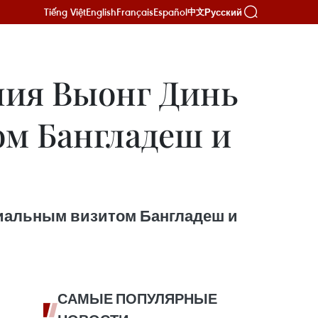
Tiếng Việt
English
Français
Español
Русский
中文
ния Выонг Динь
м Бангладеш и
иальным визитом Бангладеш и
САМЫЕ ПОПУЛЯРНЫЕ