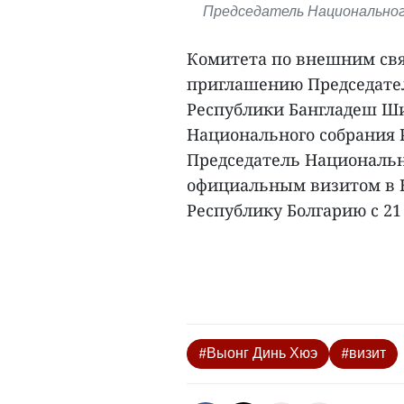
Председатель Национальног
Комитета по внешним свя
приглашению Председате
Республики Бангладеш Ш
Национального собрания 
Председатель Национальн
официальным визитом в 
Республику Болгарию с 21 п
#Выонг Динь Хюэ
#визит