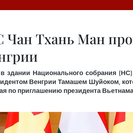
 Чан Тхань Ман про
нгрии
 в здании Национального собрания (НС
езидентом Венгрии Тамашем Шуйоком, к
 мая по приглашению президента Вьетнам