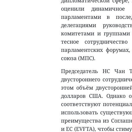
дипломатической сфере,
оценили динамичное 
парламентами в после
делегациями руководс
комитетами и группами 
тесное сотрудничеств
парламентских форумах,
союза (МПС).
Председатель НС Чан 
двустороннего сотруднич
этом объём двусторонней
долларов США. Однако о
соответствуют потенциал
использовать существую
преимущества из Соглаше
и ЕС (EVFTA), чтобы стим