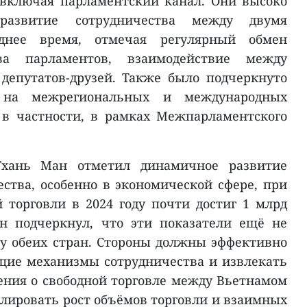
 включая парламентский канал. Они высоко
развитие сотрудничества между двумя
днее время, отмечая регулярный обмен
тва парламентов, взаимодействие между
депутатов-друзей. Также было подчеркнуто
о на межрегиональных и международных
 в частности, в рамках Межпарламентского
Тхань Ман отметил динамичное развитие
ества, особенно в экономической сфере, при
 торговли в 2024 году почти достиг 1 млрд
н подчеркнул, что эти показатели ещё не
у обеих стран. Стороны должны эффективно
щие механизмы сотрудничества и извлекать
ния о свободной торговле между Вьетнамом
улировать рост объёмов торговли и взаимных