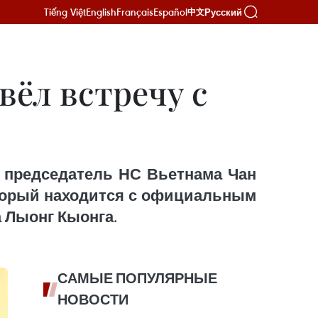
Tiếng Việt
English
Français
Español
Русский
中文
вёл встречу с
) председатель НС Вьетнама Чан
оторый находится с официальным
а Лыонг Кыонга.
САМЫЕ ПОПУЛЯРНЫЕ
НОВОСТИ