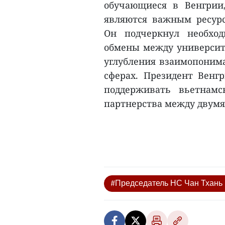
обучающиеся в Венгрии
являются важным ресурс
Он подчеркнул необход
обмены между университ
углубления взаимопонима
сферах. Президент Венг
поддерживать вьетнам
партнерства между двумя 
#Председатель НС Чан Тхань 