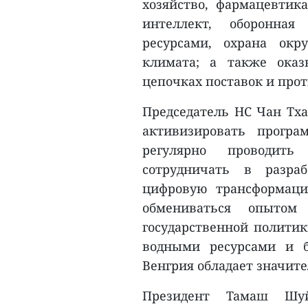
хозяйство, фармацевтик
интеллект, оборонная
ресурсами, охрана ок
климата; а также ока
цепочках поставок и про
Председатель НС Чан Тх
активизировать прогр
регулярно проводить
сотрудничать в разра
цифровую трансформац
обмениваться опытом
государственной политик
водными ресурсами и б
Венгрия обладает значи
Президент Тамаш Шуй