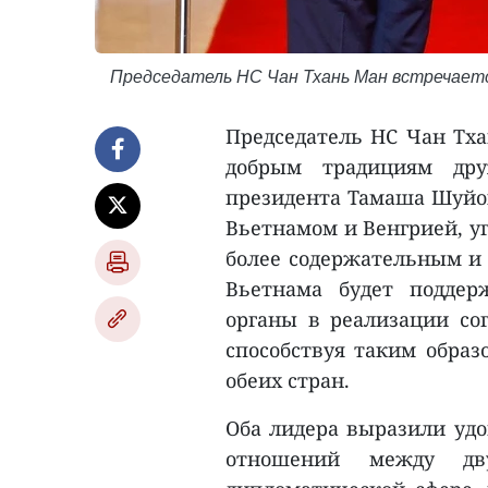
Председатель НС Чан Тхань Ман встречает
Председатель НС Чан Тха
добрым традициям др
президента Тамаша Шуйок
Вьетнамом и Венгрией, уг
более содержательным и 
Вьетнама будет поддер
органы в реализации сог
способствуя таким обра
обеих стран.
Оба лидера выразили уд
отношений между дв