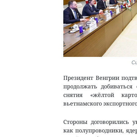
Сц
Президент Венгрии подтв
продолжать добиваться 
снятия «жёлтой кар
вьетнамского экспортног
Стороны договорились ук
как полупроводники, яде