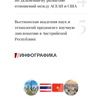
по дальнейшему развитию
отношений между АСЕАН и США
Вьетнамская академия наук и
технологий продвигает научную
дипломатию в Австрийской
Республике
ИНФОГРАФИКА