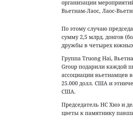
организации мероприятий
Вьетнам-Лаос, Лаос-Вьетна
По этому случаю председ
сумму 2,5 млрд. донгов (
дружбы в четырех южных
Группа Truong Hai, Вьетн
Group подарили каждой ш
ассоциации вьетнамцев в
25.000 долл. США и этнич
США.
Председатель НС Хюэ и д
цветы к памятнику павши