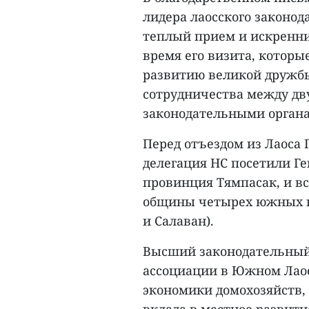
лидера лаосского законод
теплый прием и искренни
время его визита, которы
развитию великой дружбы
сотрудничества между дв
законодательными органа
Перед отъездом из Лаоса
делегация НС посетили Ге
провинция Тямпасак, и в
общины четырех южных пр
и Салаван).
Высший законодательный 
ассоциации в Южном Лао
экономики домохозяйств,