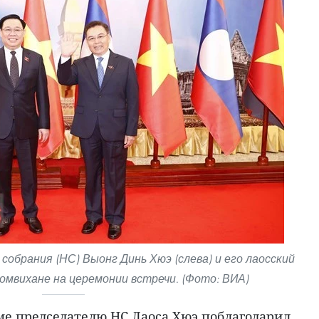
обрания (НС) Выонг Динь Хюэ (слева) и его лаосский
мвихане на церемонии встречи. (Фото: ВИА)
ме председателю НС Лаоса Хюэ поблагодарил