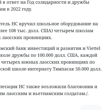
 в ответ на Год солидарности и дружбы
м в 2022 году.
атель НС вручил школьное оборудование на
более 108 тыс. долл. США) четырем школам
 лаосских провинциях.
амский банк инвестиций и развития и Viettel
коле дружбы по 100.000 долл. США, каждой
 четырех южных лаосских провинциях по
еской школе-интернату Тямпасак 50.000 долл.
елегация НС также возложили благовония и
м лаосским и вьетнамским солдатам./.