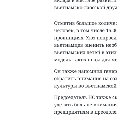
вклада в местное развит
вьетнамско-лаосской дру
Отметив большое количест
человек, в том числе 15.
провинциях, Хюэ попроси
вьетнамцев оценить необ
вьетнамских детей в эти
модель таких школ для ме
Он также напомнил генер
обратить внимание на со
культуры во вьетнамской
Председатель НС также ск
уделять больше внимани
предприятиям в преодолен