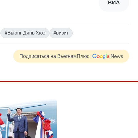
ВИА
#Выонг Динь Хюэ
#визит
Подписаться на ВьетнамПлюс