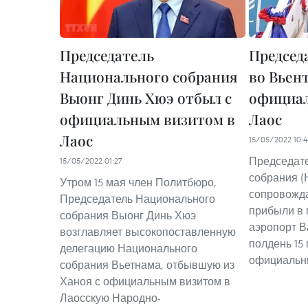
Председатель
Председ
Национального собрания
во Вьен
Выонг Динь Хюэ отбыл с
официал
официальным визитом в
Лаос
Лаос
15/05/2022 10:4
Председат
15/05/2022 01:27
собрания (
Утром 15 мая член Политбюро,
сопровожд
Председатель Национального
прибыли в
собрания Выонг Динь Хюэ
аэропорт В
возглавляет высокопоставленную
полдень 15 
делегацию Национального
официальны
собрания Вьетнама, отбывшую из
Ханоя с официальным визитом в
Лаосскую Народно-