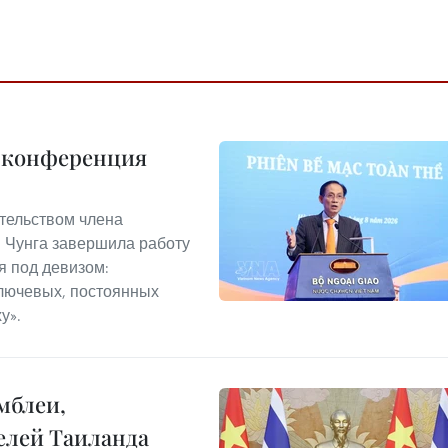
я конференция
ательством члена
 Чунга завершила работу
 под девизом:
лючевых, постоянных
у».
мблеи,
елей Таиланда