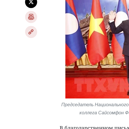
Председатель Национального с
коллега Сайсомфон Фо
В благодарственном пись