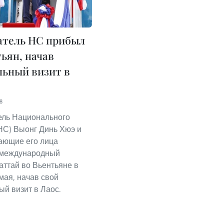
атель НС прибыл
тьян, начав
ьный визит в
8
ель Национального
НС) Выонг Динь Хюэ и
ающие его лица
 международный
аттай во Вьентьяне в
мая, начав свой
й визит в Лаос.