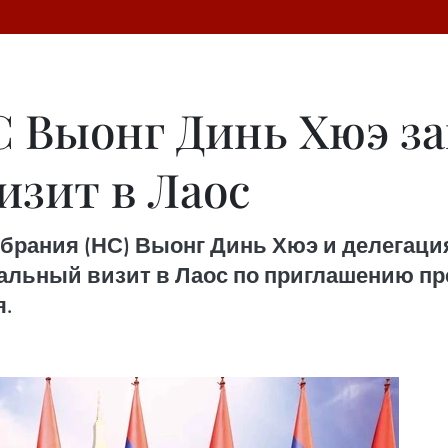
С Выонг Динь Хюэ з
зит в Лаос
брания (НС) Выонг Динь Хюэ и делегаци
иальный визит в Лаос по приглашению п
.