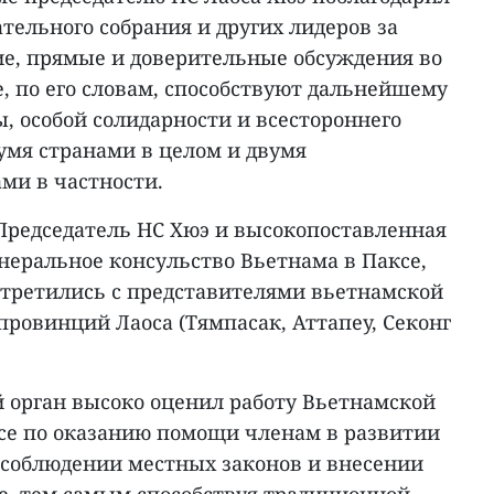
ательного собрания и других лидеров за
е, прямые и доверительные обсуждения во
е, по его словам, способствуют дальнейшему
, особой солидарности и всестороннего
умя странами в целом и двумя
ми в частности.
 Председатель НС Хюэ и высокопоставленная
неральное консульство Вьетнама в Паксе,
стретились с представителями вьетнамской
овинций Лаоса (Тямпасак, Аттапеу, Секонг
орган высоко оценил работу Вьетнамской
се по оказанию помощи членам в развитии
 соблюдении местных законов и внесении