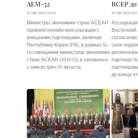
AEM-52
RCEP до
31/08/2020 02:45
31/08/2020 02:
Министры экономики стран АСЕАН
Ассоциация
провели онлайн-консультации с
Восточной
внешними партнерами, включая
согласилас
Республику Корея (РК), в рамках 52-
свое подп
го совещания министров экономики
региональн
стран АСЕАН (AEM-52) и связанных
партнерств
с ним встреч 29 августа.
партнерами
до конца эт