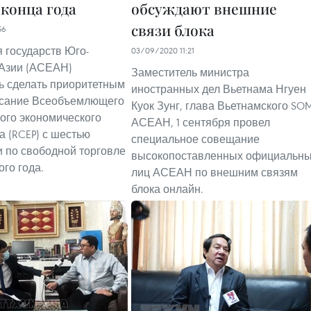
 конца года
обсуждают внешние
связи блока
56
 государств Юго-
03/09/2020 11:21
 Азии (АСЕАН)
Заместитель министра
ь сделать приоритетным
иностранных дел Вьетнама Нгуен
исание Всеобъемлющего
Куок Зунг, глава Вьетнамского SO
ого экономического
АСЕАН, 1 сентября провел
а (RCEP) с шестью
специальное совещание
 по свободной торговле
высокопоставленных официальн
ого года.
лиц АСЕАН по внешним связям
блока онлайн.