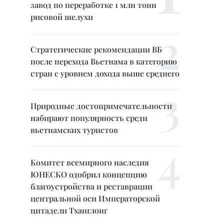
завод по переработке 1 млн тонн
рисовой шелухи
Стратегические рекомендации ВБ
после перехода Вьетнама в категорию
стран с уровнем дохода выше среднего
Природные достопримечательности
набирают популярность среди
вьетнамских туристов
Комитет всемирного наследия
ЮНЕСКО одобрил концепцию
благоустройства и реставрации
центральной оси Императорской
цитадели Тханглонг