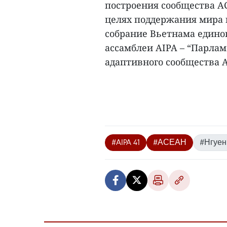
построения сообщества А
целях поддержания мира 
собрание Вьетнама едино
ассамблеи AIPA – “Парла
адаптивного сообщества А
#AIPA 41
#АСЕАН
#Нгуен