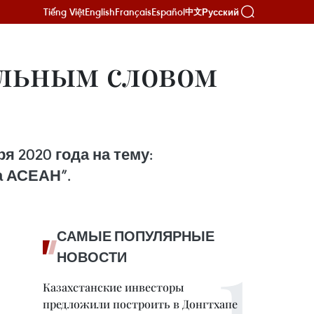
Tiếng Việt
English
Français
Español
Русский
中文
ельным словом
я 2020 года на тему:
а АСЕАН”.
САМЫЕ ПОПУЛЯРНЫЕ
НОВОСТИ
Казахстанские инвесторы
предложили построить в Донгтхапе