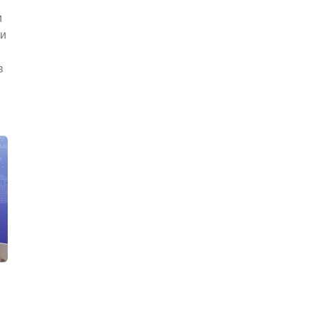
и
ии
в