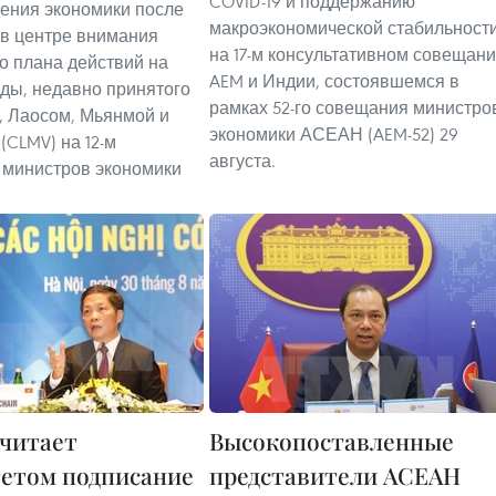
COVID-19 и поддержанию
ения экономики после
макроэкономической стабильност
 в центре внимания
на 17-м консультативном совещан
о плана действий на
AEM и Индии, состоявшемся в
оды, недавно принятого
рамках 52-го совещания министро
 Лаосом, Мьянмой и
экономики АСЕАН (AEM-52) 29
(CLMV) на 12-м
августа.
 министров экономики
читает
Высокопоставленные
етом подписание
представители АСЕАН