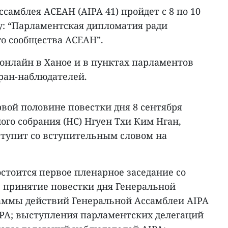
самблея АСЕАН (AIPA 41) пройдет с 8 по 10
му: “Парламентская дипломатия ради
го сообщества АСЕАН”.
онлайн в Ханое и в пунктах парламентов
тран-наблюдателей.
рвой половине повестки дня 8 сентября
го собрания (НС) Нгуен Тхи Ким Нган,
ступит со вступительным словом на
остоится первое пленарное заседание со
принятие повестки дня Генеральной
раммы действий Генеральной Ассамблеи AIPA
IPA; выступления парламентских делегаций