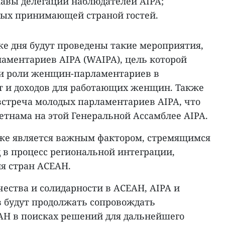
лавы делегаций наблюдателей AIPA;
ых принимающей страной гостей.
же дня будут проведены такие мероприятия,
аментариев AIPA (WAIPA), цель которой
и роли женщин-парламентариев в
т и доходов для работающих женщин. Также
встреча молодых парламентариев AIPA, что
етнама на этой Генеральной Ассамблее AIPA.
кже является важным фактором, стремящимся
 в процесс региональной интеграции,
ия стран АСЕАН.
ества и солидарности в АСЕАН, AIPA и
 будут продолжать сопровождать
АН в поисках решений для дальнейшего