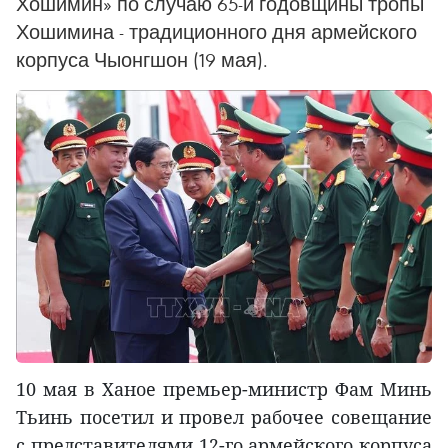
Хошимин» по случаю 65-й годовщины тропы
Хошимина - традиционного дня армейского
корпуса Чыонгшон (19 мая).
10 мая в Ханое премьер-министр Фам Минь
Тьинь посетил и провел рабочее совещание
с представителями 12-го армейского корпуса