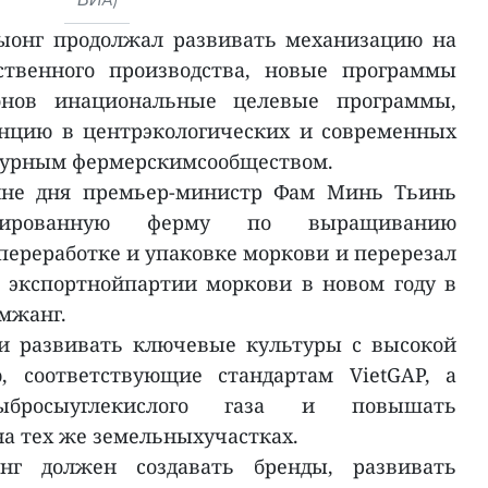
ыонг продолжал развивать механизацию на
йственного производства, новые программы
онов инациональные целевые программы,
нцию в центрэкологических и современных
ьтурным фермерскимсообществом.
ине дня премьер-министр Фам Минь Тьинь
иентированную ферму по выращиванию
переработке и упаковке моркови и перерезал
 экспортнойпартии моркови в новом году в
мжанг.
и развивать ключевые культуры с высокой
, соответствующие стандартам VietGAP, а
бросыуглекислого газа и повышать
на тех же земельныхучастках.
нг должен создавать бренды, развивать