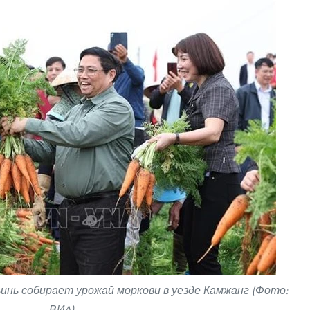
нь собирает урожай моркови в уезде Камжанг (Фото:
ВИA)