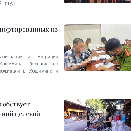
 титул.
епортированных из
миграции и эмиграции
Хошимина, большинство
проживали в Хошимине и
собствует
ьной целевой