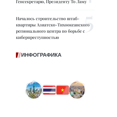
Генсекретарю, Президенту То Ламу
Началось строительство штаб-
квартиры Азиатско-Тихоокеанского
регионального центра по борьбе с
киберпреступностью
ИНФОГРАФИКА