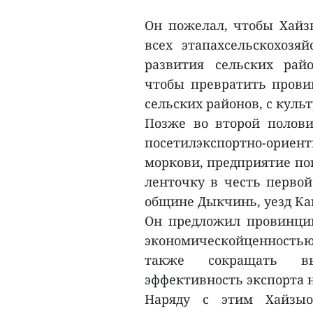
Он пожелал, чтобы Хайз
всех этапахсельскохозя
развития сельских рай
чтобы превратить прови
сельских районов, с кул
Позже во второй полов
посетилэкспортно-ор
моркови, предприятие по
ленточку в честь первой
общине Дыкчинь, уезд Ка
Он предложил провинци
экономическойценностью
также сокращать вы
эффективность экспорта 
Наряду с этим Хайзыо