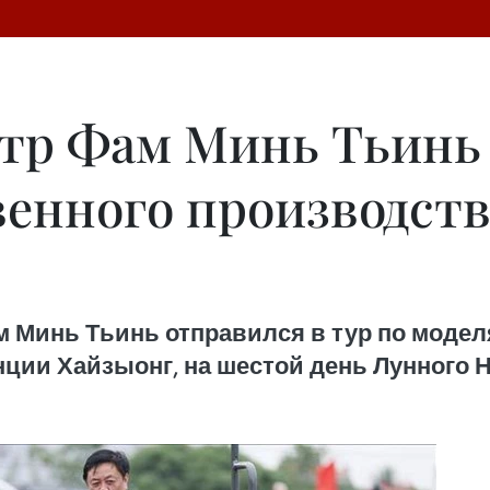
тр Фам Минь Тьинь 
венного производст
м Минь Тьинь отправился в тур по моде
ции Хайзыонг, на шестой день Лунного Н