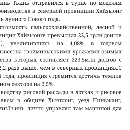
инь Тьинь отправился в турне по моделям
роизводства в северной провинции Хайзыонг
ь лунного Нового года.
тоимость сельскохозяйственной, лесной и
нции Хайзыонге превысила 22,5 трлн донгов
А), увеличившись на 4,08% в годовом
известна своимивысокими урожаями озимых
ства которых составляет 223,5млн донгов с
 2,2 раза выше, чем в северных провинциях.С
 года, провинция стремится достичь темпов
ном секторе на 2,5%.
водству рисовой рассады в лотках и рисовое
севом в общине Хынглонг, уезд Ниньжанг,
иньТьинь лично управлял там машиной для