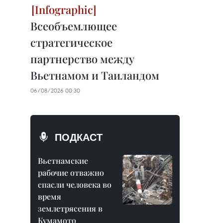
Всеобъемлющее
стратегическое
партнерство между
Вьетнамом и Таиландом
06/08/2026 00:30
ПОДКАСТ
Вьетнамские
рабочие отважно
спасли человека во
время
землетрясения в
Кумамото