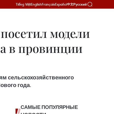
Tiếng Việt
English
Français
Español
Русский
中文
посетил модели
ва в провинции
лям сельскохозяйственного
ового года.
САМЫЕ ПОПУЛЯРНЫЕ