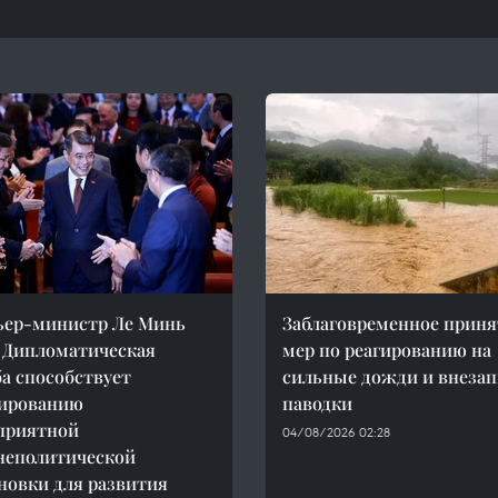
ьер-министр Ле Минь
Заблаговременное приня
 Дипломатическая
мер по реагированию на
а способствует
сильные дожди и внеза
ированию
паводки
приятной
04/08/2026 02:28
неполитической
новки для развития