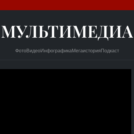
МУЛЬТИМЕДИА
Фото
Видео
Инфографика
Мегаистория
Подкаст