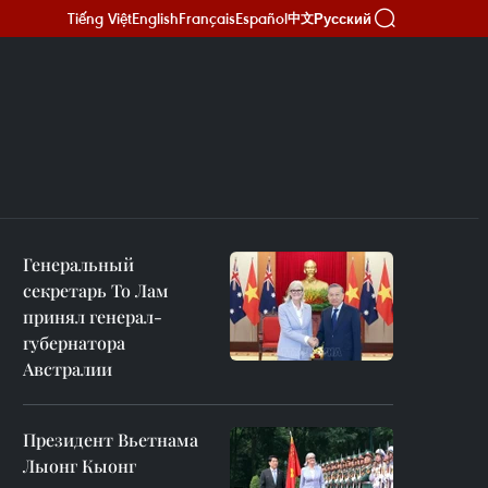
Tiếng Việt
English
Français
Español
Русский
中文
Генеральный
секретарь То Лам
принял генерал-
губернатора
Австралии
Президент Вьетнама
Лыонг Кыонг