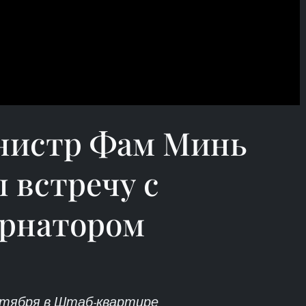
нистр Фам Минь
 встречу с
ернатором
ентября в Штаб-квартире