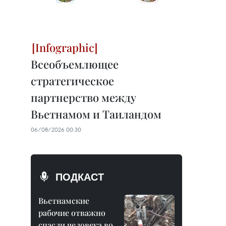
Всеобъемлющее
стратегическое
партнерство между
Вьетнамом и Таиландом
06/08/2026 00:30
ПОДКАСТ
Вьетнамские
рабочие отважно
спасли человека во