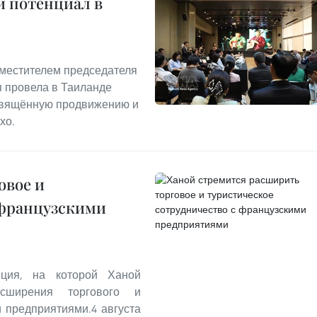
й потенциал в
заместителем председателя
п провела в Таиланде
освящённую продвижению и
хо.
овое и
 французскими
ция, на которой Ханой
сширения торгового и
и предприятиями.4 августа