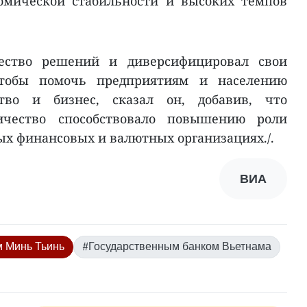
омической стабильности и высоких темпов
ество решений и диверсифицировал свои
чтобы помочь предприятиям и населению
ство и бизнес, сказал он, добавив, что
ичество способствовало повышению роли
х финансовых и валютных организациях./.
ВИА
 Минь Тьинь
#Государственным банком Вьетнама