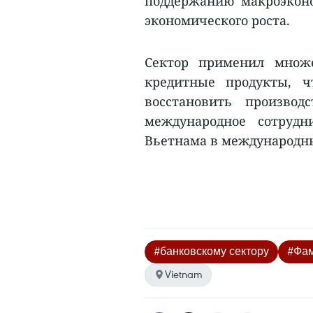
поддержанию макроэкон
экономического роста.
Сектор применил множ
кредитные продукты, 
восстановить производ
международное сотрудн
Вьетнама в международны
#банковскому сектору
#Фам
Vietnam