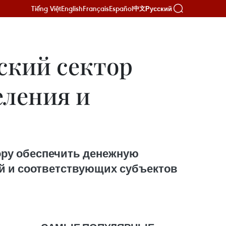
Tiếng Việt
English
Français
Español
Русский
中文
ский сектор
еления и
ору обеспечить денежную
ий и соответствующих субъектов