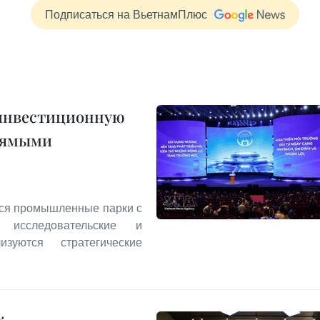
Подписаться на ВьетнамПлюс
 инвестиционную
прямыми
тся промышленные парки с
 исследовательские и
уются стратегические