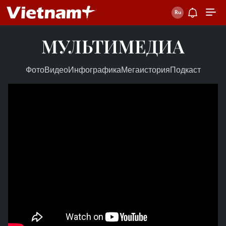
МУЛЬТИМЕДИА
Фото
Видео
Инфографика
Мегаистория
Подкаст