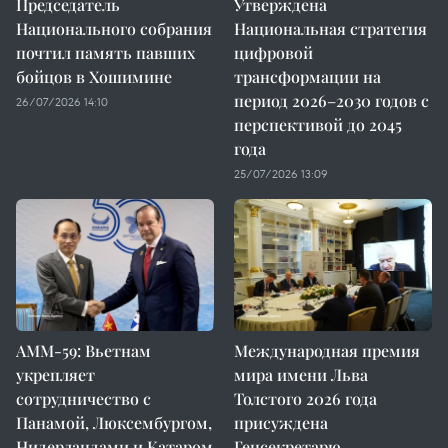
Председатель
Утверждена
Национального собрания
Национальная стратегия
почтил память павших
цифровой
бойцов в Хошимине
трансформации на
период 2026–2030 годов с
26/07/2026 14:10
перспективой до 2045
года
25/07/2026 13:09
AMM-59: Вьетнам
Международная премия
укрепляет
мира имени Льва
сотрудничество с
Толстого 2026 года
Панамой, Люксембургом,
присуждена
Нидерландами и Катаром
Генсекретарю,