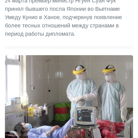
24 марта премьер-министр Нгуен Суан Фук
принял бывшего посла Японии во Вьетнаме
Умеду Кунио в Ханое, подчеркнув появление
более тесных отношений между странами в
период работы дипломата.