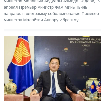
министра Малайзии Абдуллы Ахмада Бадави, 15
апреля Премьер-министр Фам Минь Тьинь
направил телеграмму соболезнования Премьер-
министру Малайзии Анвару Ибрагиму.