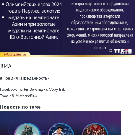
ВИА
#Премия «Преданность»
Facebook
Twitter
Закладка
Copy link
Theo dõi VietnamPlus
Новости по теме