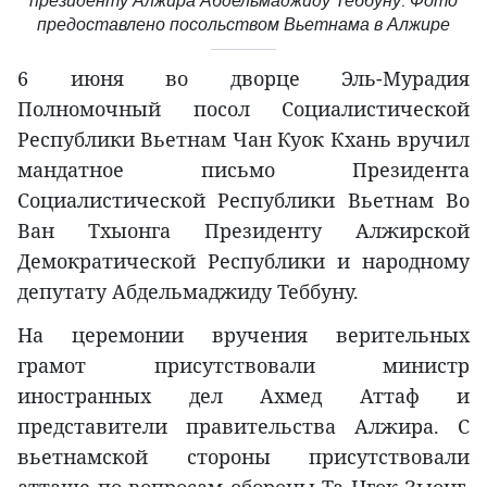
президенту Алжира Абдельмаджиду Теббуну. Фото
предоставлено посольством Вьетнама в Алжире
6 июня во дворце Эль-Мурадия
Полномочный посол Социалистической
Республики Вьетнам Чан Куок Кхань вручил
мандатное письмо Президента
Социалистической Республики Вьетнам Во
Ван Тхыонга Президенту Алжирской
Демократической Республики и народному
депутату Абдельмаджиду Теббуну.
На церемонии вручения верительных
грамот присутствовали министр
иностранных дел Ахмед Аттаф и
представители правительства Алжира. С
вьетнамской стороны присутствовали