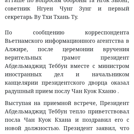
атташе по вопросам обороны Та Нгок Зыонг,
советник Нгуен Чунг Зунг и первый
секретарь Ву Тхи Тхань Ту.
По сообщению корреспондента
Вьетнамского информационного агентства в
Алжире, после церемонии вручения
верительных грамот президент
Абдельмаджид Теббун вместе с министром
иностранных дел и начальником
канцелярии президентского дворца оказал
радушный прием послу Чан Куок Кханю .
Выступая на приемной встрече, Президент
Абдельмаджид Теббун тепло приветствовал
посла Чан Куок Кхана и поздравил его с
новой должностью. Президент заявил, что