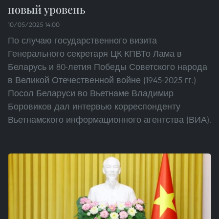
новый уровень
10/05/2025 14:00
По случаю государственного визита
Генерального секретаря ЦК КПВТо Лама в
Беларусь и 80-летия Победы Советского народа
в Великой Отечественной войне (1945-2025 гг.)
Посол Беларуси во Вьетнаме Владимир
Боровиков дал интервью корреспонденту
Вьетнамского информационного агентства (ВИА).