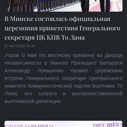
В Минске состоялась официальная
церемония приветствия Генерального
секретаря ЦК КПВ То Лама
12/05/2025 09:31
Утром 12 мая (по местному времени) во Дворце
Независимости в Минске Президент Беларуси
Александр Лукашенко провел церемонию
встречи Генерального секретаря Центрального
комитета Коммунистической партии Вьетнама То
Лама, его супруги и высокопоставленной
вьетнамской делегации.