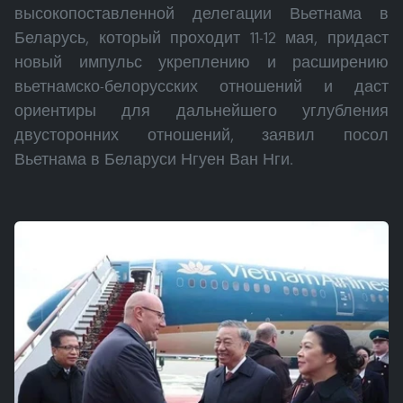
высокопоставленной делегации Вьетнама в
Беларусь, который проходит 11-12 мая, придаст
новый импульс укреплению и расширению
вьетнамско-белорусских отношений и даст
ориентиры для дальнейшего углубления
двусторонних отношений, заявил посол
Вьетнама в Беларуси Нгуен Ван Нги.