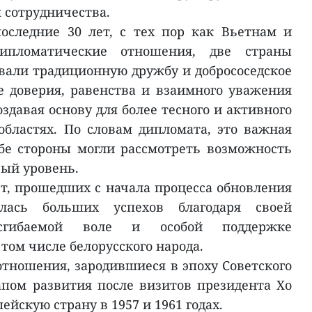
 сотрудничества.
оследние 30 лет, с тех пор как Вьетнам и
дипломатические отношения, две страны
ивали традиционную дружбу и добрососедское
е доверия, равенства и взаимного уважения
оздавая основу для более тесного и активного
областях. По словам дипломата, это важная
обе стороны могли рассмотреть возможность
ый уровень.
лет, прошедших с начала процесса обновления
илась больших успехов благодаря своей
есгибаемой воле и особой поддержке
том числе белорусского народа.
отношения, зародившиеся в эпоху Советского
пом развития после визитов президента Хо
йскую страну в 1957 и 1961 годах.