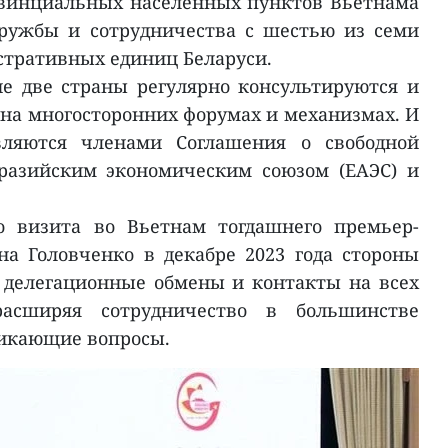
овинциальных населенных пунктов Вьетнама
ружбы и сотрудничества с шестью из семи
тративных единиц Беларуси.
е две страны регулярно консультируются и
 на многосторонних форумах и механизмах. И
вляются членами Соглашения о свободной
вразийским экономическим союзом (ЕАЭС) и
о визита во Вьетнам тогдашнего премьер-
а Головченко в декабре 2023 года стороны
делегационные обмены и контакты на всех
расширяя сотрудничество в большинстве
никающие вопросы.