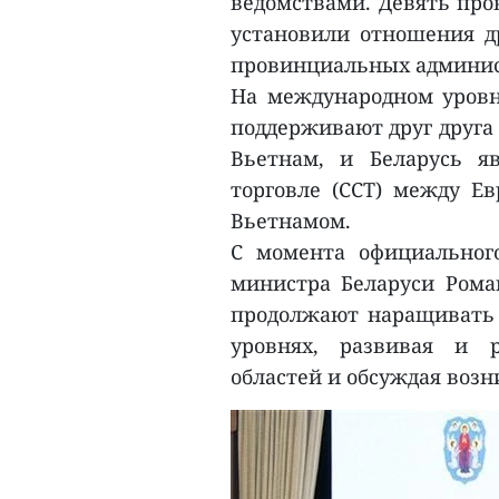
ведомствами. Девять пр
установили отношения д
провинциальных админис
На международном уровн
поддерживают друг друга
Вьетнам, и Беларусь я
торговле (ССТ) между Е
Вьетнамом.
С момента официальног
министра Беларуси Роман
продолжают наращивать 
уровнях, развивая и 
областей и обсуждая воз