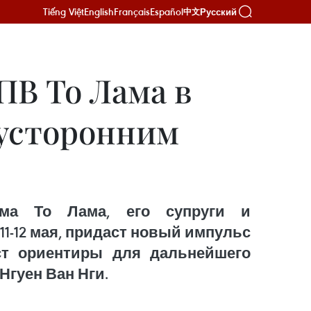
Tiếng Việt
English
Français
Español
Русский
中文
ПВ То Лама в
вусторонним
ама То Лама, его супруги и
1-12 мая, придаст новый импульс
ст ориентиры для дальнейшего
Нгуен Ван Нги.