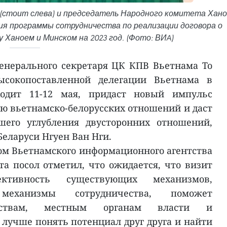
 (стоит слева) и председатель Народного комитета Хан
ия программы сотрудничества по реализации договора о
 Ханоем и Минском на 2023 год. (Фото: ВИA)
енерального секретаря ЦК КПВ Вьетнама То
ысокопоставленной делегации Вьетнама в
ходит 11-12 мая, придаст новый импульс
 вьетнамско-белорусских отношений и даст
шего углубления двусторонних отношений,
Беларуси Нгуен Ван Нги.
том Вьетнамского информационного агентства
та посол отметил, что ожидается, что визит
ктивность существующих механизмов,
еханизмы сотрудничества, поможет
омствам, местным органам власти и
 лучше понять потенциал друг друга и найти