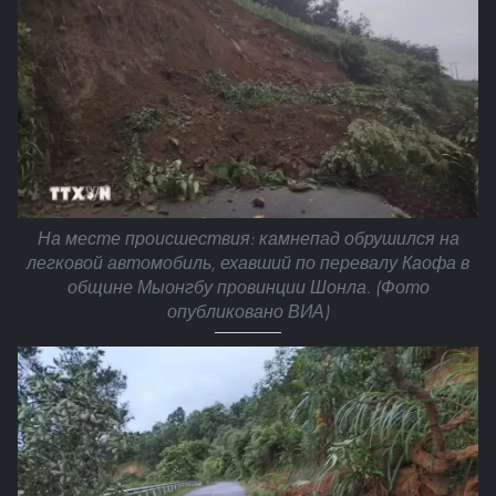
На месте происшествия: камнепад обрушился на
легковой автомобиль, ехавший по перевалу Каофа в
общине Мыонгбу провинции Шонла. (Фото
опубликовано ВИА)