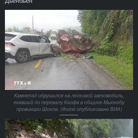
Дьенбьен
Камнепад обрушился на легковой автомобиль,
ехавший по перевалу Каофа в общине Мыонгбу
провинции Шонла. (Фото опубликовано ВИА)