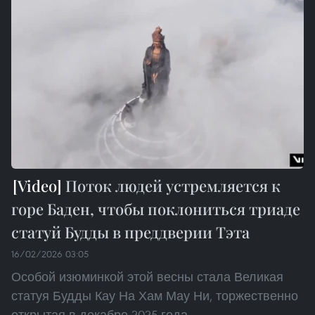
Поток людей устремляется к
горе Баден, чтобы поклониться триаде
статуй Будды в преддверии Тэта
16/02/2026 03:05
Особой изюминкой этой весны стала Великая
статуя Будды Кау На Хам Мау Ни, торжественно
открытая в декабре 2025 года.