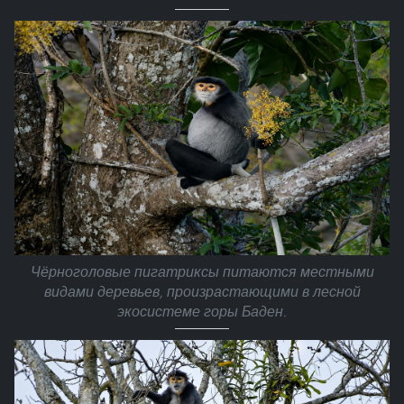
Чёрноголовые пигатриксы питаются местными
видами деревьев, произрастающими в лесной
экосистеме горы Баден.