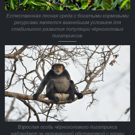
Естественная лесная среда с богатыми кормовыми
ресурсами является важнейшим условием для
стабильного развития популяции чёрноголовых
пигатриксов.
Взрослая особь чёрноголового пигатрикса
наблюдает за окружающей обстановкой с кроны