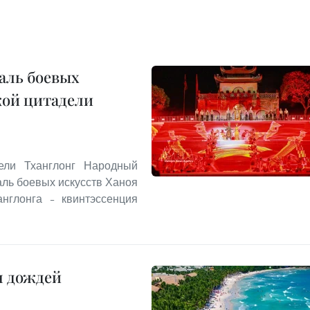
аль боевых
кой цитадели
ели Тханглонг Народный
ль боевых искусств Ханоя
англонга – квинтэссенция
н дождей