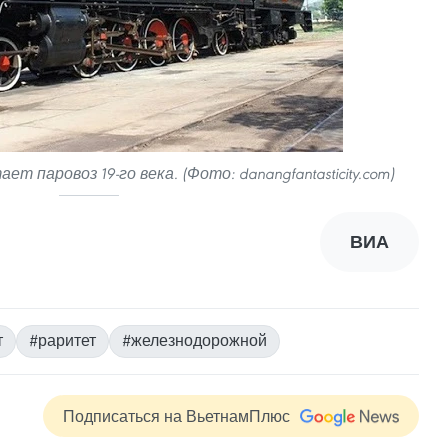
 паровоз 19-го века. (Фото: danangfantasticity.com)
ВИА
т
#раритет
#железнодорожной
Подписаться на ВьетнамПлюс