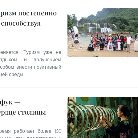
уризм постепенно
 способствуя
еняется. Туризм уже не
отдыхом и получением
особом внести позитивный
щей среды.
нфук —
ердце столицы
емя работает более 150