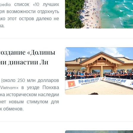
edia список «10 лучших
ря возможности отдохнуть
ко этот остров далеко не
а.
создание «Долины
ми династии Ли
 (около 250 млн долларов
Vietnam» в уезде Понхва
 на историческом наследии
анет новым стимулом для
х обменов.