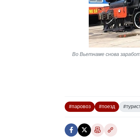
Во Вьетнаме снова заработает
#паровоз
#поезд
#турис