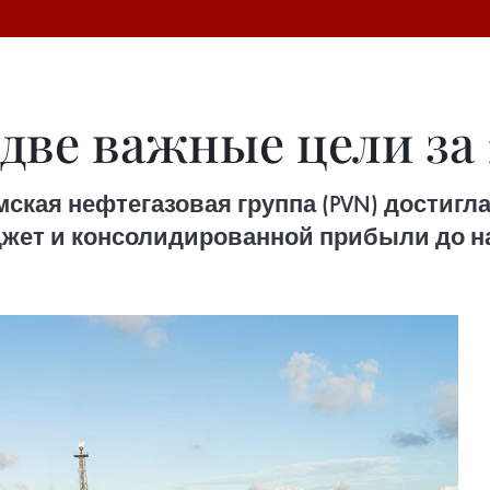
ве важные цели за 
мская нефтегазовая группа (PVN) достигл
жет и консолидированной прибыли до н