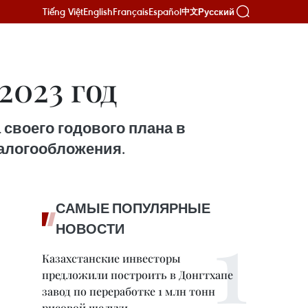
Tiếng Việt
English
Français
Español
Русский
中文
2023 год
а своего годового плана в
алогообложения.
САМЫЕ ПОПУЛЯРНЫЕ
НОВОСТИ
Казахстанские инвесторы
предложили построить в Донгтхапе
завод по переработке 1 млн тонн
рисовой шелухи