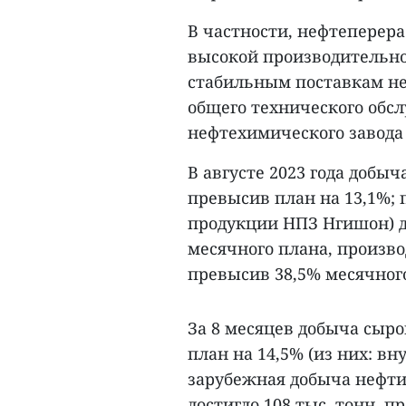
В частности, нефтеперер
высокой производительно
стабильным поставкам не
общего технического об
нефтехимического завода
В августе 2023 года добыч
превысив план на 13,1%; 
продукции НПЗ Нгишон) до
месячного плана, произво
превысив 38,5% месячного
За 8 месяцев добыча сыро
план на 14,5% (из них: в
зарубежная добыча нефти
достигло 108 тыс. тонн, 