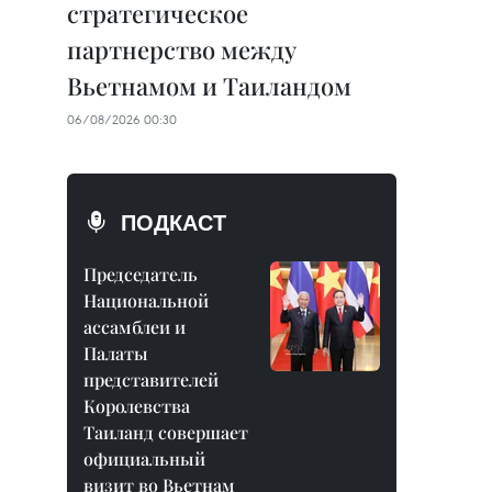
стратегическое
партнерство между
Вьетнамом и Таиландом
06/08/2026 00:30
ПОДКАСТ
Председатель
Национальной
ассамблеи и
Палаты
представителей
Королевства
Таиланд совершает
официальный
визит во Вьетнам