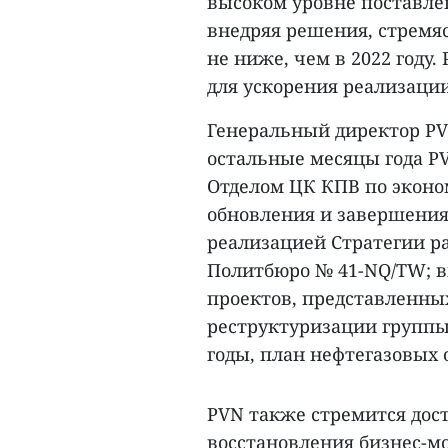
высоком уровне поставлен
внедряя решения, стремя
не ниже, чем в 2022 году
для ускорения реализаци
Генеральный директор PVN
остальные месяцы года PV
Отделом ЦК КПВ по эконо
обновления и завершения 
реализацией Стратегии р
Политбюро № 41-NQ/TW; в
проектов, представленных
реструктуризации группы 
годы, план нефтегазовых 
PVN также стремится дос
восстановления бизнес-мо