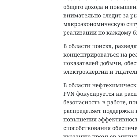
общего дохода и повышен
внимательно следит за р
макроэкономическую ситу
реализации по каждому б
В области поиска, развед
концентрироваться на ре
показателей добычи, обес
электроэнергии и тщатель
В области нефтехимическ
PVN фокусируется на рас
безопасность в работе, 
распределяет поддержки в
повышения эффективности
способствования обеспеч
указанию премьер-минис