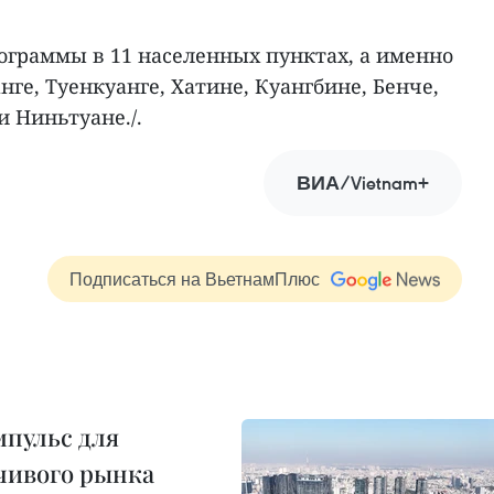
ограммы в 11 населенных пунктах, а именно
нге, Туенкуанге, Хатине, Куангбине, Бенче,
и Ниньтуане./.
ВИА/Vietnam+
Подписаться на ВьетнамПлюс
пульс для
чивого рынка