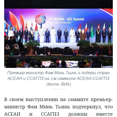
Премьер-министр Фам Минь Тьинь и лидеры стран
АСЕАН и ССАГПЗ на 2-м саммите АСЕАН-ССАГПЗ
(Фото: ВИА)
В своем выступлении на саммите премьер-
министр Фам Минь Тьинь подчеркнул, что
АСЕАН и ССАГПЗ должны вместе