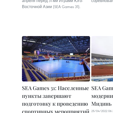
апреля перед 31-ми Играми Юго-
соревнован
Восточной Азии (SEA Games 31).
SEA Games 31: Населенные
SEA Gam
пункты завершают
модерни
подготовку к проведению
Мидинь 
спортивных мероприятий
25/04/2022 06: