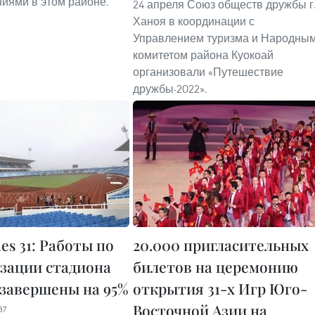
иями в этом районе.
24 апреля Союз обществ дружбы г
Ханоя в координации с
Управлением туризма и Народны
комитетом района Куокоай
организовали «Путешествие
дружбы-2022».
es 31: Работы по
20.000 пригласительных
зации стадиона
билетов на церемонию
завершены на 95%
открытия 31-х Игр Юго-
Восточной Азии на
37