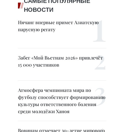
САМЫЕ ПОПУЛЯРНЫЕ
НОВОСТИ
Нячанг впервые примет Азиатскую
парусную регату
Забег «Мой Вьетнам 2026» привлечёт
15 000 участников
Атмосфера чемпионата мира по
футболу способствует формированию
культуры ответственного боления
среди молодёжи Ханоя
Вовинам отмечает 30-летие мирового