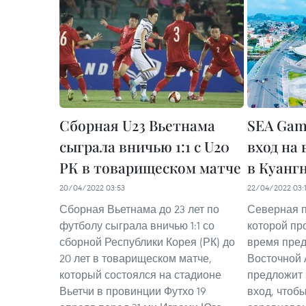
Сборная U23 Вьетнама
SEA Gam
сыграла вничью 1:1 с U20
вход на
РК в товарищеском матче
в Куанг
20/04/2022 03:53
22/04/2022 03:
Сборная Вьетнама до 23 лет по
Северная п
футболу сыграла вничью 1:1 со
которой пр
сборной Республики Корея (РК) до
время пред
20 лет в товарищеском матче,
Восточной А
который состоялся на стадионе
предложит 
Вьетчи в провинции Футхо 19
вход, чтоб