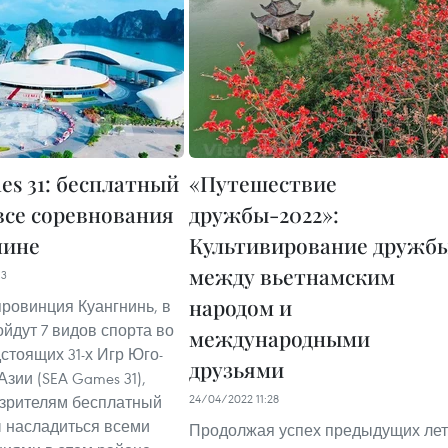
es 31: бесплатный
«Путешествие
 все соревнования
дружбы-2022»:
нине
Культивирование дружб
между вьетнамским
13
народом и
ровинция Куангнинь, в
ойдут 7 видов спорта во
международными
стоящих 31-х Игр Юго-
друзьями
зии (SEA Games 31),
24/04/2022 11:28
зрителям бесплатный
ы насладиться всеми
Продолжая успех предыдущих лет