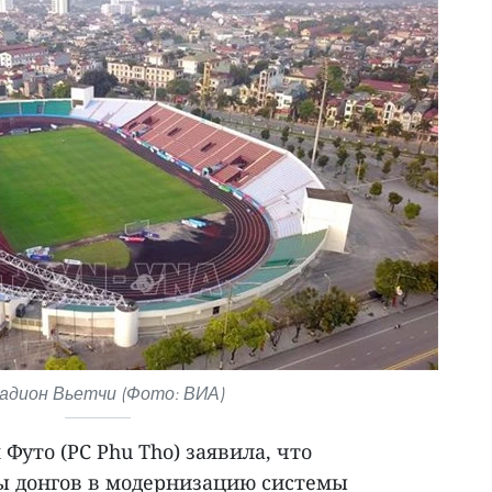
адион Вьетчи (Фото: ВИА)
Футо (PC Phu Tho) заявила, что
ы донгов в модернизацию системы