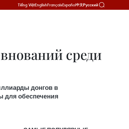
Tiếng Việt
English
Français
Español
Русский
中文
внований среди
миллиарды донгов в
ы для обеспечения