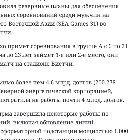
товила резервные планы для обеспечения
льных соревнований среди мужчин на
го-Восточной Азии (SEA Games 31) во
тчи.
хо примет соревнования в группе А с 6 по 21
а до 23 лет займет 1-е или 2-е место, они
атч на стадионе Виетчи.
имо более чем 4,6 млрд. донгов (200.278
Северной энергетической корпорацией,
отратила на работы почти 4 млрд. донгов.
ирма завершила некоторые работы по
ний, включая обновление линий
нсформаторной подстанции мощностью 1.000
одернизацию 21 станции и ввод в