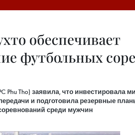
ухто обеспечивает
ие футбольных соре
C Phu Tho) заявила, что инвестировала 
ередачи и подготовила резервные план
соревнований среди мужчин