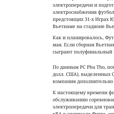
электропередачи и подго
электроснабжения футбо
предстоящих 31-х Играх Ю
Вьетнаме на стадионе Вье
Как и планировалось, Фут
мая. Если сборная Вьетнам
сыграют полуфинальный м
По данным PC Phu Tho, пом
долл. США), выделенных 
компания дополнительно п
К настоящему времени ф
обслуживанию соревнова
электропередачи для тра
кВА в спортзале Футхо, м