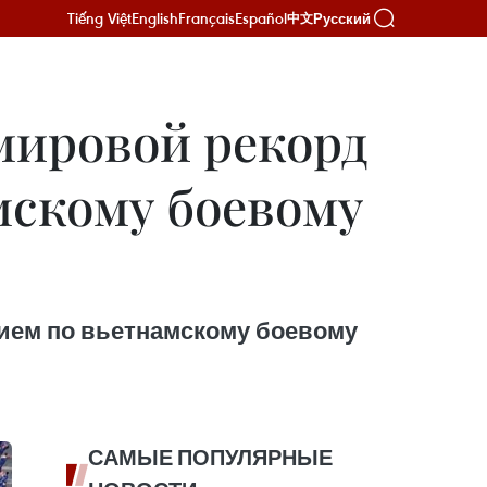
Tiếng Việt
English
Français
Español
Русский
中文
ировой рекорд
мскому боевому
ием по вьетнамскому боевому
САМЫЕ ПОПУЛЯРНЫЕ