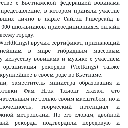
естве с Вьетнамской федерацией вовинама
представление, в котором приняли участие
павших лично в парке Сайгон Риверсайд в
5 000 школьников, присоединившихся онлайн
всему городу.
WorldKings) вручил сертификат, признающий
упнейшим в мире гибридным массовым
у искусству вовинама и музыке с участием
 организация рекордов (VietKings) также
крупнейшее в своем роде во Вьетнаме.
ии, заместитель министра образования и
готовки Фам Нгок Тхыонг сказал, что
чательным не только своим масштабом, но и
плоченность, творческий потенциал и
жной метрополии. По его словам, двойной
ный рекорды подтвердили передовую и