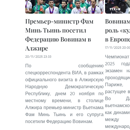
Премьер-министр Фам
Вовинам
Минь Тьинь посетил
роль «к
Федерацию Вовинам в
в Европ
Алжире
17/11/2025 20:0
Чемпиона
20/11/2025 23:33
2025 го
По сообщению
экзамен н
спецкорреспондента ВИА, в рамках
проходя
официального визита в Алжирскую
Париже,
Народную Демократическую
растущее 
Республику, днем 20 ноября по
Во Дао
местному времени, в столице
вьетнамск
Алжира премьер-министр Вьетнама
как динами
Фам Минь Тьинь и его супруга
между
посетили Федерацию Вовинам.
междунаро