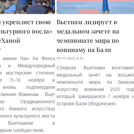
 укрепляет свою
Вьетнам лидирует в
ультурного посла»
медальном зачете на
еХаной
чемпионате мира по
вовинаму на Бали
0
т имени Чан Хи Фонга
09/11/2025 22:51
да и Международный
Сборная Вьетнама возглави
а мастерские степени,
медальный зачёт на восьм
щие 15–16 ноября в
чемпионате мира по боево
 вновь подтвердили
искусству вовинам 2025 год
влияние Вовинам – Вьет
который завершился 7 ноября 
 (традиционного
острове Бали (Индонезия).
ого боевого искусства)
чного культурного моста
 Вьетнамом и
дным сообществом.