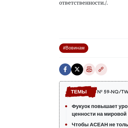
ответственности./.
#Вовинам
№ 59-NQ/TW
Фукуок повышает уро
ценности на мировой
Чтобы АСЕАН не тольк