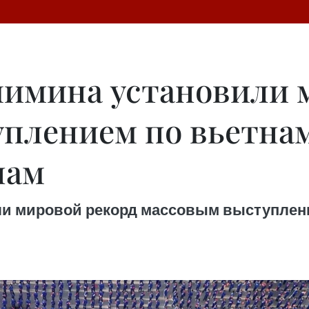
имина установили м
плением по вьетна
нам
и мировой рекорд массовым выступлен