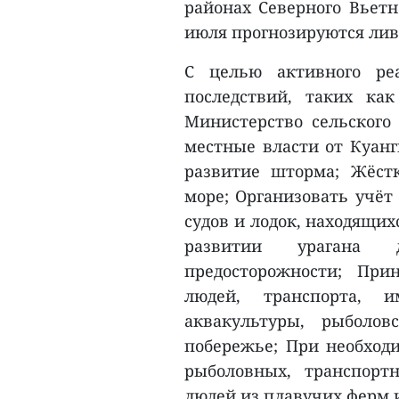
районах Северного Вьетн
июля прогнозируются ливн
С целью активного ре
последствий, таких ка
Министерство сельского
местные власти от Куанг
развитие шторма; Жёст
море; Организовать учёт
судов и лодок, находящих
развитии урагана 
предосторожности; При
людей, транспорта, и
аквакультуры, рыболо
побережье; При необходи
рыболовных, транспорт
людей из плавучих ферм 