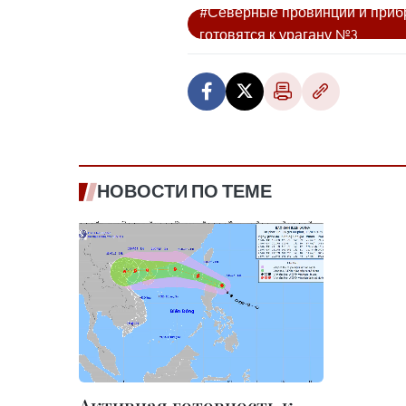
#Северные провинции и прибр
готовятся к урагану №3
НОВОСТИ ПО ТЕМЕ
Активная готовность к