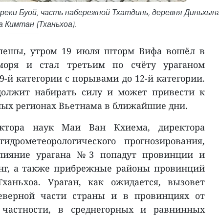
реки Буой, часть набережной Тхатдинь, деревня Диньхынг
 Кимтан (Тханьхоа).
епешы, утром 19 июля шторм Вифа вошёл в
моря и стал третьим по счёту ураганом
 9-й категории с порывами до 12-й категории.
одолжит набирать силу и может привести к
ых регионах Вьетнама в ближайшие дни.
октора наук Маи Ван Кхиема, директора
идрометеорологического прогнозирования,
влияние урагана №3 попадут провинции и
онг, а также прибрежные районы провинций
ханьхоа. Ураган, как ожидается, вызовет
еверной части страны и в провинциях от
 частности, в среднегорных и равнинных