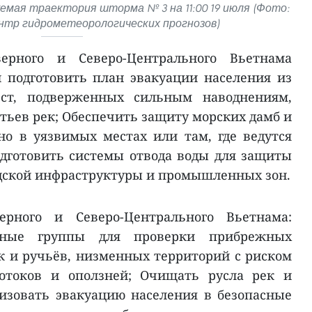
мая траектория шторма № 3 на 11:00 19 июля (Фото:
нтр гидрометеорологических прогнозов)
ерного и Северо-Центрального Вьетнама
 подготовить план эвакуации населения из
ест, подверженных сильным наводнениям,
тьев рек; Обеспечить защиту морских дамб и
но в уязвимых местах или там, где ведутся
дготовить системы отвода воды для защиты
родской инфраструктуры и промышленных зон.
рного и Северо-Центрального Вьетнама:
вные группы для проверки прибрежных
к и ручьёв, низменных территорий с риском
потоков и оползней; Очищать русла рек и
низовать эвакуацию населения в безопасные