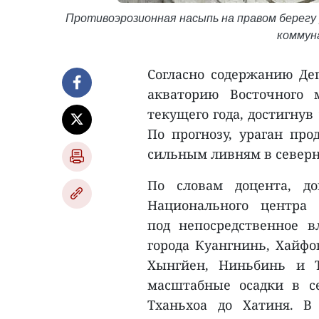
Противоэрозионная насыпь на правом берегу 
коммуна
Согласно содержанию Д
акваторию Восточного 
текущего года, достигнув
По прогнозу, ураган пр
сильным ливням в северн
По словам доцента, д
Национального центра г
под непосредственное 
города Куангнинь, Хайф
Хынгйен, Ниньбинь и Т
масштабные осадки в с
Тханьхоа до Хатиня. В