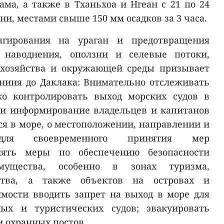
ама, а также в Тханьхоа и Нгеан с 21 по 24
и, местами свыше 150 мм осадков за 3 часа.
агирования на ураган и предотвращения
к наводнения, оползни и селевые потоки,
 хозяйства и окружающей среды призывает
ниня до Даклака: Внимательно отслеживать
ко контролировать выход морских судов в
 и информирование владельцев и капитанов
ся в море, о местоположении, направлении и
для своевременного принятия мер
нять меры по обеспечению безопасности
мущества, особенно в зонах туризма,
вства, а также объектов на островах и
мости вводить запрет на выход в море для
ных и туристических судов; эвакуировать
и охранных постов.