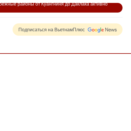
ежные районы от Куангниня до Даклака активно
Подписаться на ВьетнамПлюс