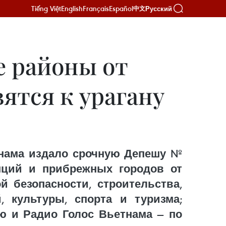
Tiếng Việt
English
Français
Español
Русский
中文
 районы от
ятся к урагану
тнама издало срочную Депешу №
нций и прибрежных городов от
й безопасности, строительства,
, культуры, спорта и туризма;
ю и Радио Голос Вьетнама — по