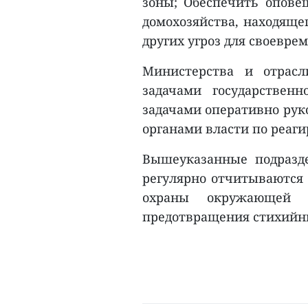
зоны; Обеспечить опове
домохозяйства, находящег
других угроз для своевре
Министерства и отрасл
задачами государствен
задачами оперативно рук
органами власти по реаг
Вышеуказанные подразд
регулярно отчитываются 
охраны окружающей 
предотвращения стихийны