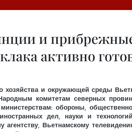
инции и прибрежные
клака активно готов
го хозяйства и окружающей среды Вье
 Народным комитетам северных прови
 министерствам: обороны, общественно
ностранных дел, науки и технологий
 агентству, Вьетнамскому телевидени