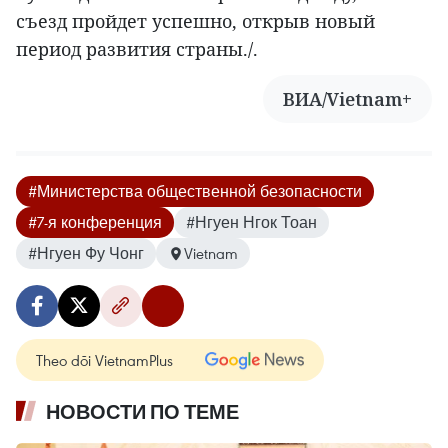
съезд пройдет успешно, открыв новый
период развития страны./.
ВИА/Vietnam+
#Министерства общественной безопасности
#7-я конференция
#Нгуен Нгок Тоан
#Нгуен Фу Чонг
Vietnam
Theo dõi VietnamPlus
НОВОСТИ ПО ТЕМЕ