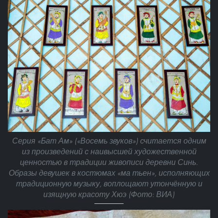
Серия «Бат Ам» («Восемь звуков») считается одним
из произведений с наивысшей художественной
ценностью в традиции живописи деревни Синь.
Образы девушек в костюмах «ма тьен», исполняющих
традиционную музыку, воплощают утончённую и
изящную красоту Хюэ (Фото: ВИА)