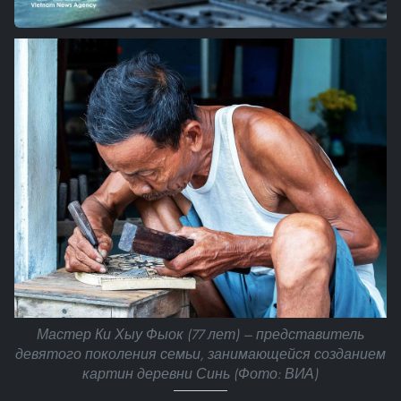
Мастер Ки Хыу Фыок (77 лет) — представитель
девятого поколения семьи, занимающейся созданием
картин деревни Синь (Фото: ВИА)