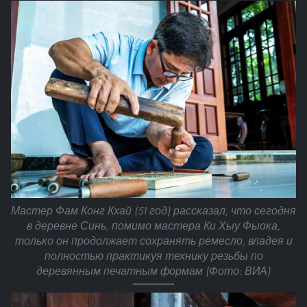
Мастер Фам Конг Кхай (51 год) рассказал, что сегодня
в деревне Синь, помимо мастера Ки Хыу Фыока,
только он продолжает сохранять ремесло, владея и
полностью практикуя технику резьбы по
деревянным печатным формам (Фото: ВИА)