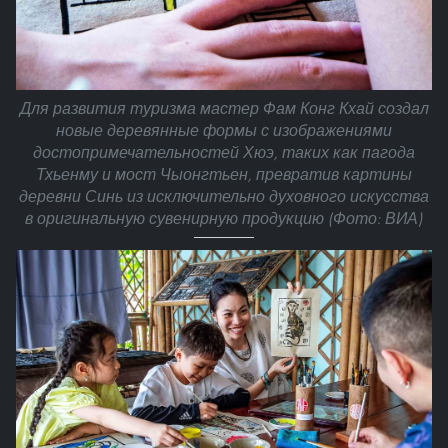
Для развития туризма мастер Фам Конг Кхай создал
новые деревянные формы с изображениями
достопримечательностей Хюэ, таких как пагода
Тхьенму и мост Чыонгтьен, превратив картины
деревни Синь из исключительно духовного искусства
в оригинальную сувенирную продукцию (Фото: ВИА)