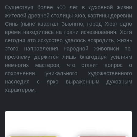
Существуя более 400 лет в духовной жизни
жителей древней столицы Хюэ, картины деревни
Синь (ныне квартал Зыонгно, город Хюэ) одно
время находились на грани исчезновения. Хотя
сегодня это искусство удалось возродить, жизнь
этого направления народной живописи по-
прежнему держится лишь благодаря усилиям
немногих мастеров, что ставит вопрос о
сохранении уникального художественного
наследия с ярко выраженным духовным
характером.